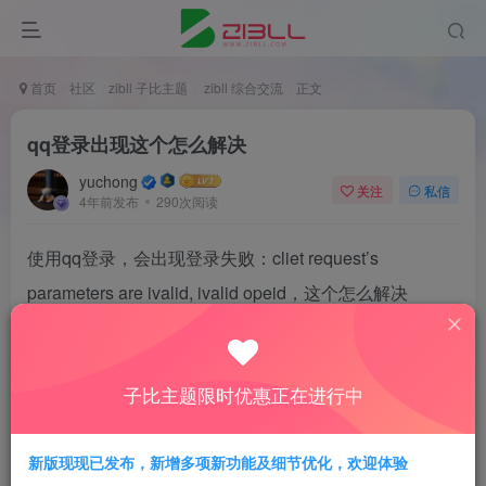
首页
社区
zibll 子比主题
zibll 综合交流
正文
qq登录出现这个怎么解决
yuchong
关注
私信
4年前发布
290次阅读
使用qq登录，会出现登录失败：cliet request’s
parameters are ivalid, ivalid opeid，这个怎么解决
评分
子比主题限时优惠正在进行中
欢迎为Ta评分
新版现现已发布，新增多项新功能及细节优化，欢迎体验