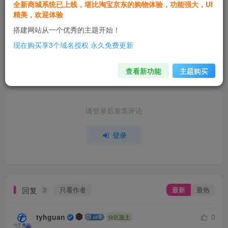
全新商城系统已上线，堪比淘宝京东的购物体验，功能强大，UI
yuchong
关注
精美，欢迎体验
这家伙很懒，什么都没有写...
搭建网站从一个优秀的主题开始！
暂无其他帖子
现在购买享3个域名授权 永久免费更新
1篇帖子
分享
收藏
查看新功能
主题购买
请登录后发表评论
登录
回复
只看作者
最新
最热
3
tyhguan
0
分区版主