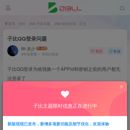
首页
社区
zibll 子比主题
zibll 综合交流
正文
子比QQ登录问题
Mr.岚少
关注
私信
4年前更新
459次阅读
子比QQ登录为啥我换一个APPid和密钥之前的用户都无
法登录了
会重新建一个账号，难道这个不是绑定qqopenid的吗
子比主题限时优惠正在进行中
-3
新版现现已发布，新增多项新功能及细节优化，欢迎体验