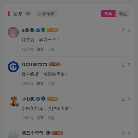
回复
只看作者
最新
最热
68
sdklib
0
好东西，学习一下！
13天前
回复
越南
Q421687373
0
楼主听话，快到碗里来！
18天前
回复
陕西
小栈狐
0
水帖美如花，养护靠大家！
38天前
回复
江苏
第五个季节.
0