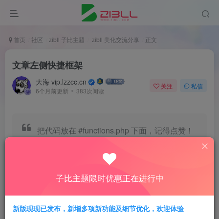
首页
社区
zibll 子比主题
zibll 美化交流分享
正文
文章左侧快捷框架
大海 vip.lzzcc.cn
关注
私信
6个月前更新
383次阅读
把代码放在 #functions.php 下面，记得点赞！
包含点赞、收藏、评论、分享按钮 ，修复了一
下一直active状态~
子比主题限时优惠正在进行中
新版现现已发布，新增多项新功能及细节优化，欢迎体验