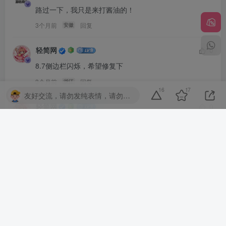
路过一下，我只是来打酱油的！
3个月前
回复
安徽
轻简网
0
8.7侧边栏闪烁，希望修复下
3个月前
回复
浙江
16
17
友好交流，请勿发纯表情，请勿灌水，违者封号喔
轻简网
0
谢谢你的分享，我从中学到了很多！
3个月前
回复
浙江
云栖·Quest
0
水帖美如花，养护靠大家！
4个月前
回复
河南
用户55462948
0