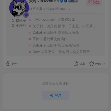
大海 vip.lzzcc.cn
关注
永不失联：https://lzzcc.cn/
【vip.lzzcc.cn】大海资源库
31篇帖子
21个粉丝
关于我二次开发 插件、子主题、小工具，可完美实现大部分美化
Dahai 子比插件-选择预设头像
子比主题批量改价插件
Dahai 子比插件-预设头像/背景
New 文章版式 – 重构图片类文章展示
赞赏
分享
收藏
17
请登录后发表评论
登录