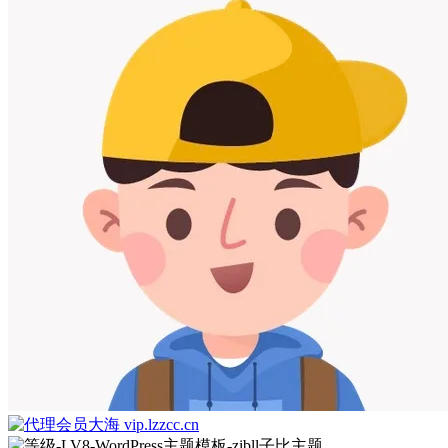
大海 vip.lzzcc.cn