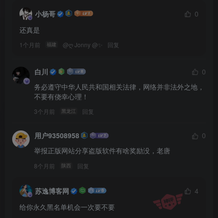
小杨哥
0
还真是
1个月前
@
ღ Jonny @✨
回复
福建
白川
0
务必遵守中华人民共和国相关法律，网络并非法外之地，
不要有侥幸心理！
3个月前
回复
黑龙江
用户93508958
0
举报正版网站分享盗版软件有啥奖励没，老唐
8个月前
回复
陕西
苏逸博客网
4
给你永久黑名单机会一次要不要