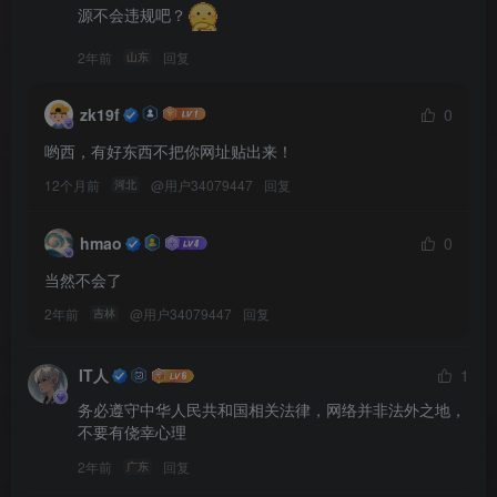
源不会违规吧？
2年前
回复
山东
zk19f
0
哟西，有好东西不把你网址贴出来！
12个月前
@
用户34079447
回复
河北
hmao
0
当然不会了
2年前
@
用户34079447
回复
吉林
IT人
1
务必遵守中华人民共和国相关法律，网络并非法外之地，
不要有侥幸心理
2年前
回复
广东