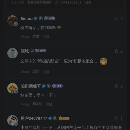
6个月前
@
用户93508958
回复
新疆维吾尔自治区
6mtao
0
楼主听话，快到碗里来！
1年前
回复
广东
倾城
2
文章中的“积极的配合”，应为“积极地配合”。
1年前
回复
江苏
咱们滴猴哥
0
好东西，学习一下！
1年前
回复
黑龙江
用户34079447
1
小白的我想问一下，从国内主流平台上拉取的美女跳舞资