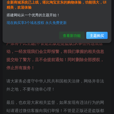
同时，在公安机关要求下，近期我们也会对所有 zibll l主
全新商城系统已上线，堪比淘宝京东的购物体验，功能强大，UI
精美，欢迎体验
题网站进行全部逐个筛查，如发现违法网站，我们会将
搭建网站从一个优秀的主题开始！
相关信息提交给警方！
现在购买享3个域名授权 永久免费更新
在此，我们再次郑重提醒：
查看新功能
主题购买
严禁将子比主题(不管是正版还是盗版)从事任何违法活
动，一经发现我们会立即报警，将我们掌握的相关信息
提交给了警方，且不会提前通知！同时删除全部授权，
停止所有服务！
请大家务必遵守中华人民共和国相关法律，网络并非法
外之地，不要有侥幸心理！
最后，也欢迎大家相关监督，如果发现有违法行为的网
站请通过微信客服向我们举报！不管是正版还是盗版都