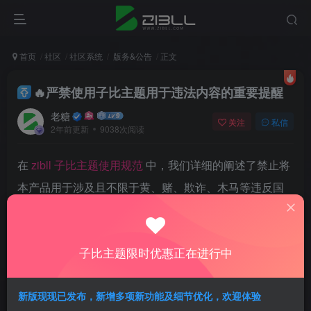
首页
社区
社区系统
版务&公告
正文
🔥严禁使用子比主题用于违法内容的重要提醒
老糖
关注
私信
2年前更新
9038次阅读
在
zibll 子比主题使用规范
中，我们详细的阐述了禁止将
本产品用于涉及且不限于黄、赌、欺诈、木马等违反国
家法律法规的内容网站搭建。但是仍有极少站长从事违
法行为。我们于24年9月初收到当地公安机关传唤，配合
子比主题限时优惠正在进行中
调查了一些违法内容网站的调查，我们也积极的配合了
警方，将我们掌握的相关信息提交给了警方！
新版现现已发布，新增多项新功能及细节优化，欢迎体验