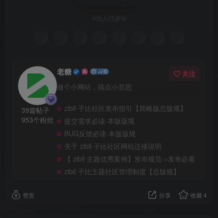
103人已评分
老糖
关注
做个小网站，搞点小意思
zibll 子比社区发布指引【简略版总版规】
39篇帖子
953个粉丝
提交需求必读-本版版规
BUG反馈必读-本版版规
关于 zibll 子比社区网站迁移说明
【 zibll 主题优秀案例】发布规范->发布必看
zibll 子比主题社区管理制度【总版规】
赞赏
分享
收藏
4