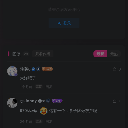
请登录后发表评论
登录
回复
只看作者
最新
最热
29
泡芙6
0
太洋吧了
1个月前
回复
江苏
ღ Jonny @✨
1
970kk.vip  
 这有一个，拿子比做灰产呢
2个月前
回复
江西