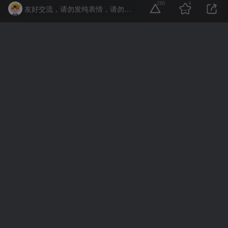
260
4
2年前
回复
山东
友好交流，请勿发纯表情，请勿灌水，违者封号喔
鼠子
3
这个可以F12看下主题style.css版本号 一般正版都是最近
几个版本 盗版落后很多版本
2年前
回复
山东
DearLicy
10
听说村少搭建了一个丝袜论坛？
2年前
回复
福建
用户34079447
0
我想看看
2年前
@
李初一
回复
山东
鼠子
0