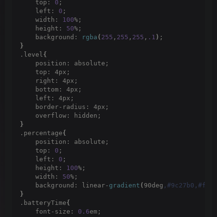
    top: 
0
;
    left: 
0
;
    width: 
100
%;
    height: 
50
%;
    background: 
rgba
(
255
,
255
,
255
,
.1
)
;
}
.level
{
    position: absolute;
    top: 4px;
    right: 4px;
    bottom: 4px;
    left: 4px;
    border-radius: 4px;
    overflow: hidden;
}
.percentage
{
    position: absolute;
    top: 
0
;
    left: 
0
;
    height: 
100
%;
    width: 
50
%;
    background: linear-
gradient
(
90deg
,#9c27b0,#fd2
}
.batteryTime
{
    font-size: 
0.6
em;