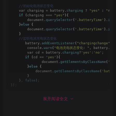
 //初始化电池状态变化
    var charging = battery.
charging
 ? 
"yes"
:
"no"
if
(
charging === 
"yes"
){
        document.
querySelector
(
'.batteryTime'
)
.
inn
}
else
{
        document.
querySelector
(
'.batteryTime'
)
.
inn
}
 //监听电池充电状态变化
       battery.
addEventListener
(
"chargingchange"
, 
        console.
warn
(
"电池充电状态变化: "
, battery.
ch
        var cd = battery.
charging
?
'yes'
:
'no'
;
if
(
cd == 
'yes'
){
               document.
getElementsByClassName
(
'ba
}
else
{
            document.
getElementsByClassName
(
'batte
}
}
, 
false
)
;
})
;
展开阅读全文