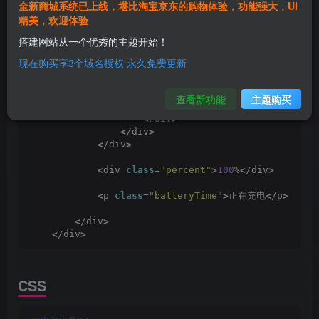
<
div 
class
=
"text-center"
>
全新商城系统已上线，堪比淘宝京东的购物体验，功能强大，UI
<
h3
>
电池
<
/h3
>
精美，欢迎体验
搭建网站从一个优秀的主题开始！
<
div 
class
=
"batteryShape"
>
现在购买享3个域名授权 永久免费更新
<
div 
class
=
"level"
>
<
div 
class
=
"percentage"
 style=
查看新功能
主题购买
<
/div
>
<
/div
>
<
/div
>
<
div 
class
=
"percent"
>
100
%
<
/div
>
<
p 
class
=
"batteryTime"
>
正在充电
<
/p
>
<
/div
>
<
/div
>
CSS