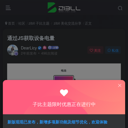
首页
社区
zibll 子比主题
zibll 美化交流分享
正文
通过JS获取设备电量
DearLicy
关注
私信
2年前发布
496次阅读
子比主题限时优惠正在进行中
HTML
<
div 
class
=
"zib-widget"
>
新版现现已发布，新增多项新功能及细节优化，欢迎体验