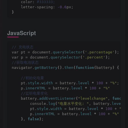
    color:
 #333333;
    letter-spacing: 
-0.6
px;
}
JavaScript
// 充电状态
var pt = document.
querySelector
(
'.percentage'
)
;
var p = document.
querySelector
(
'.percent'
)
;
//获取电池状态
navigator.
getBattery
()
.
then
(
function
(
battery
)
{
 //初始化电量
    pt.
style
.
width
 = battery.
level
*
100
 + 
"%"
;
    p.
innerHTML
 = battery.
level
*
100
 + 
"%"
 //监听电量变化
    battery.
addEventListener
(
"levelchange"
, 
functi
        console.
log
(
"电量水平变化: "
, battery.
level
)
;
        pt.
style
.
width
 = battery.
level
*
100
 + 
"%"
        p.
innerHTML
 = battery.
level
*
100
 + 
"%"
}
, 
false
)
;