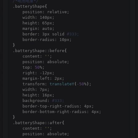
/*电池电量*/
.batteryShape
{
    position: relative;
    width: 140px;
    height: 65px;
    margin: auto;
    border: 3px solid
 #333;
    border-radius: 10px;
}
.batteryShape::before
{
    content: 
''
;
    position: absolute;
    top: 
50
%;
    right: -12px;
    margin-left: 2px;
    transform: 
translateY
(
-50
%
)
;
    width: 7px;
    height: 16px;
    background:
 #333;
    border-top-right-radius: 4px;
    border-bottom-right-radius: 4px;
}
.batteryShape::after
{
    content: 
''
;
    position: absolute;