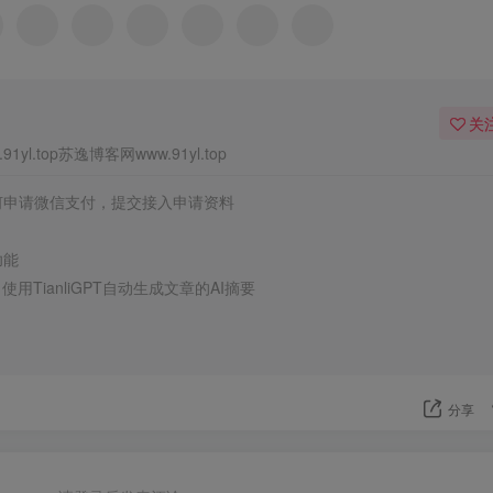
关
1yl.top苏逸博客网www.91yl.top
何申请微信支付，提交接入申请资料
功能
用TianliGPT自动生成文章的AI摘要
分享