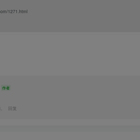
om/1271.html
作者
拥。
回复