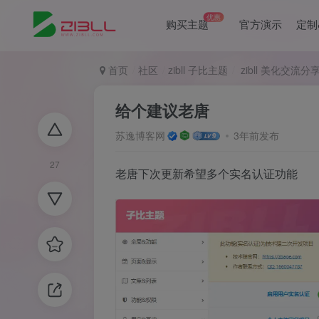
优惠
购买主题
官方演示
定制
首页
社区
zibll 子比主题
zibll 美化交流分
给个建议老唐
苏逸博客网
3年前发布
27
老唐下次更新希望多个实名认证功能