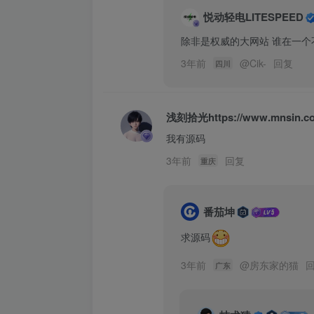
悦动轻电LITESPEED
除非是权威的大网站 谁在一
3年前
@
Cik-
回复
四川
浅刻拾光https://www.mnsin.c
我有源码
3年前
回复
重庆
番茄坤
求源码
3年前
@
房东家的猫
广东