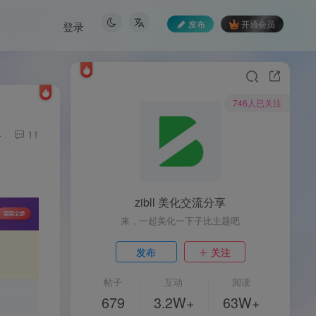
发布
开通会员
登录
746人已关注
4
11
zibll 美化交流分享
来，一起美化一下子比主题吧
发布
关注
帖子
互动
阅读
679
3.2W+
63W+