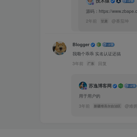
技术猿
源码：https://www.zbape.c
2年前
@
番茄坤
甘肃
Blogger
我嘞个乖乖 实名认证还搞
3年前
回复
广东
苏逸博客网
用于用户的
3年前
@
难
新疆维吾尔自治区