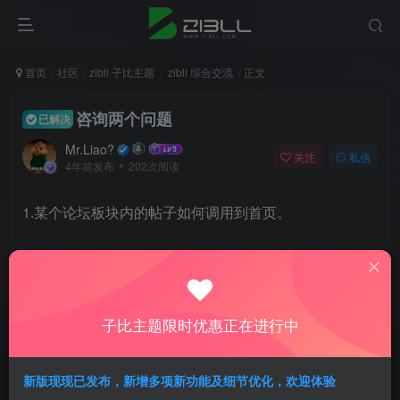
首页
社区
zibll 子比主题
zibll 综合交流
正文
咨询两个问题
已解决
Mr.Liao?
关注
私信
4年前发布
202次阅读
1.某个论坛板块内的帖子如何调用到首页。
2.前台发布是否支持添加“专题”
子比主题限时优惠正在进行中
评分
欢迎为Ta评分
新版现现已发布，新增多项新功能及细节优化，欢迎体验