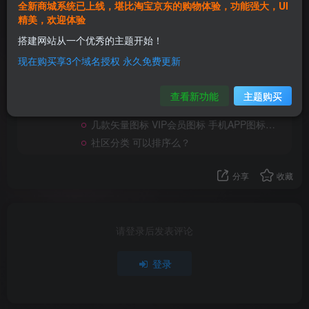
全新商城系统已上线，堪比淘宝京东的购物体验，功能强大，UI
Mr.Liao?
精美，欢迎体验
关注
搭建网站从一个优秀的主题开始！
这家伙很懒，什么都没有写...
现在购买享3个域名授权 永久免费更新
怎么设置开通会员，自动推送一条系统消息？
6篇帖子
我网站每个页面查看源代码 顶部都有一串不明白的代码
查看新功能
主题购买
在论坛首页添加的置顶帖子模块怎么显示啊？
几款矢量图标 VIP会员图标 手机APP图标分享 PSD格式
社区分类 可以排序么？
分享
收藏
请登录后发表评论
登录