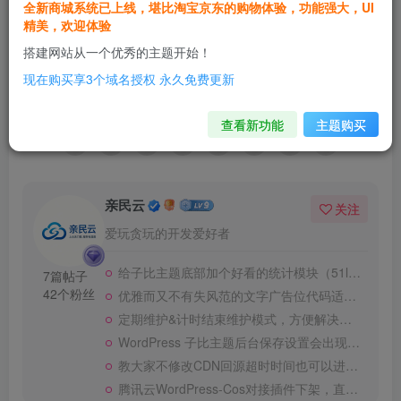
全新商城系统已上线，堪比淘宝京东的购物体验，功能强大，UI
子比主题美化教程
zibll 主题美化教程
精美，欢迎体验
搭建网站从一个优秀的主题开始！
14
现在购买享3个域名授权 永久免费更新
36人已评分
查看新功能
主题购买
亲民云
关注
爱玩贪玩的开发爱好者
给子比主题底部加个好看的统计模块（51la统计）
7篇帖子
42个粉丝
优雅而又不有失风范的文字广告位代码适用于所有WordPress区块主题
定期维护&计时结束维护模式，方便解决好用
WordPress 子比主题后台保存设置会出现function提示解决教程
教大家不修改CDN回源超时时间也可以进行子比主题的在线更新
腾讯云WordPress-Cos对接插件下架，直接下载我之前留的安装包！