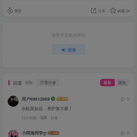
赞赏
分享
收藏
34
请登录后发表评论
登录
回复
只看作者
最新
最热
906
用户69612669
0
水帖美如花，养护靠大家！
12小时前
回复
山东
小阿海同学ღ
0