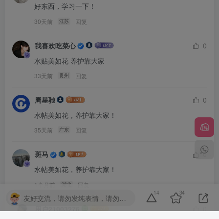
好东西，学习一下！
30天前
回复
江苏
我喜欢吃菜心
0
水贴美如花 养护靠大家
33天前
回复
贵州
周星驰
0
水帖美如花，养护靠大家！
35天前
回复
广东
斑马
0
水帖美如花，养护靠大家！
1个月前
回复
湖北
14
34
友好交流，请勿发纯表情，请勿灌水，违者封号喔
用户21003276
0