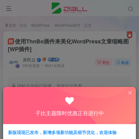
首页
社区
WordPress
WordPress插件
正文
使用ThnBo插件来美化WordPress文章缩略图
精
[WP插件]
亲民云
关注
私信
3年前更新
9641次阅读
该帖子内容已隐藏，请评论后查看
登录后继续评论
子比主题限时优惠正在进行中
登录
新版现现已发布，新增多项新功能及细节优化，欢迎体验