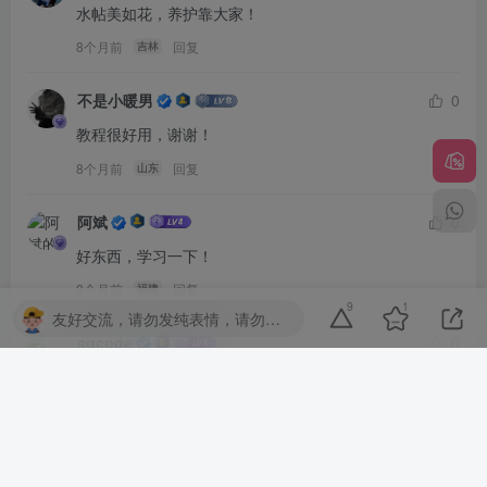
水帖美如花，养护靠大家！
8个月前
回复
吉林
不是小暖男
0
教程很好用，谢谢！
8个月前
回复
山东
阿斌
0
好东西，学习一下！
8个月前
回复
福建
9
1
友好交流，请勿发纯表情，请勿灌水，违者封号喔
sqcode
0
水帖美如花，养护靠大家！
8个月前
回复
山西
元气满满
0