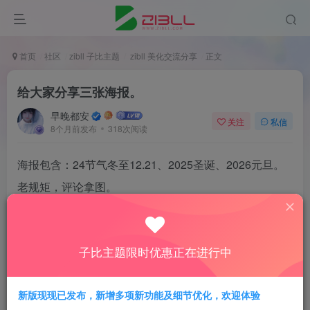
首页
社区
zibll 子比主题
zibll 美化交流分享
正文
给大家分享三张海报。
早晚都安
关注
私信
8个月前发布
318次阅读
海报包含：24节气冬至12.21、2025圣诞、2026元旦。
老规矩，评论拿图。
子比主题限时优惠正在进行中
新版现现已发布，新增多项新功能及细节优化，欢迎体验