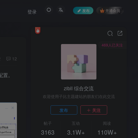
发布
开通会员
登录
469人已关注
2
12
配置。
zibll 综合交流
欢迎使用子比主题建站的朋友们在此交流
发布
关注
帖子
互动
阅读
3163
3.1W+
110W+