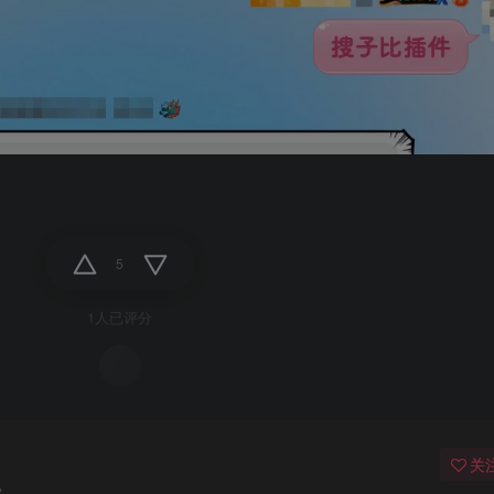
5
1人已评分
关
..