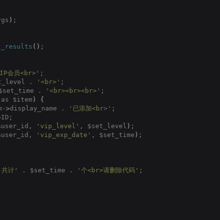
rgs
)
;
t_results
()
;
P会员<br>'
;
t_level . 
'<br>'
;
$set_time . 
'<br><br><br>'
;
 as $item
)
{
m-
>
display_name . 
'已添加<br>'
;
>
ID;
$user_id, 
'vip_level'
, $set_level
)
;
$user_id, 
'vip_exp_date'
, $set_time
)
;
，共计'
 . $set_time . 
'个<br>请删除代码'
;