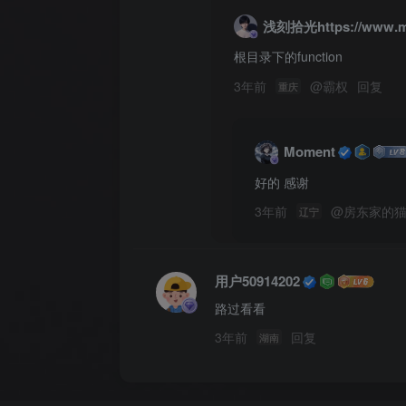
浅刻拾光https://www.m
根目录下的function
3年前
@
霸权
回复
重庆
Moment
好的 感谢
3年前
@
房东家的
辽宁
用户50914202
路过看看
3年前
回复
湖南