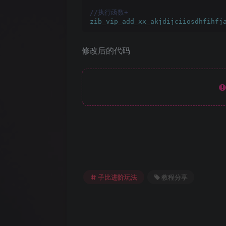
//执行函数+
zib_vip_add_xx_akjdijciiosdhfihfj
修改后的代码
子比进阶玩法
教程分享