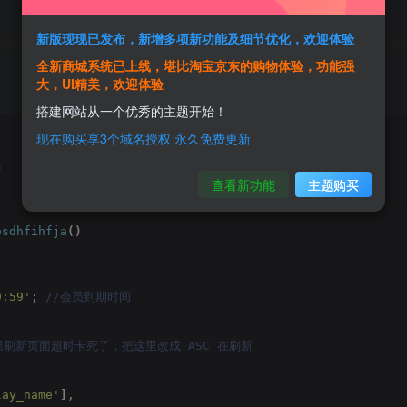
新版现现已发布，新增多项新功能及细节优化，欢迎体验
全新商城系统已上线，堪比淘宝京东的购物体验，功能强
大，UI精美，欢迎体验
搭建网站从一个优秀的主题开始！
现在购买享3个域名授权 永久免费更新
码
查看新功能
主题购买
osdhfihfja
()
9:59'
;
 //会员到期时间
如果刷新页面超时卡死了，把这里改成 ASC 在刷新
lay_name'
]
,