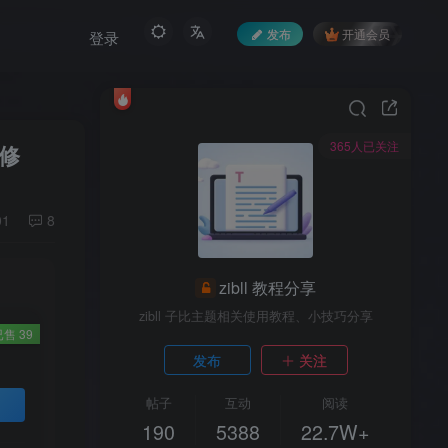
发布
开通会员
登录
365人已关注
修
01
8
zibll 教程分享
zibll 子比主题相关使用教程、小技巧分享
已售 39
发布
关注
帖子
互动
阅读
190
5388
22.7W+