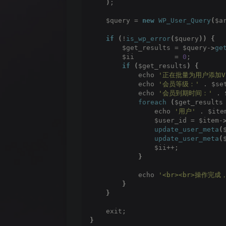
)
;
    $query = 
new
WP_User_Query
(
$a
if
(
!
is_wp_error
(
$query
))
{
        $get_results = $query-
>
ge
        $ii          = 
0
;
if
(
$get_results
)
{
            echo 
'正在批量为用户添加VI
            echo 
'会员等级：'
 . $se
            echo 
'会员到期时间：'
 . 
foreach
(
$get_results
                echo 
'用户'
 . $ite
                $user_id = $item-
update_user_meta
(
update_user_meta
(
                $ii++;
}
            echo 
'<br><br>操作完成
}
}
    exit;
}