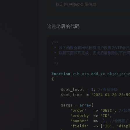
指定用户修改会员信息
这是老唐的代码
/**
 * 以下函数会将网站所有用户设置为VIP会员
 * 刷新页面即可完成，完成后请删除以下代
 *
 */
function
zib_vip_add_xx_akjdijcii
{
    $set_level = 
1
;
 //会员等级
    $set_time  = 
'2024-04-20 23:5
    $args = 
array
(
'order'
   =
>
'DESC'
,
 //
'orderby'
 =
>
'ID'
,
'number'
  =
>
-1
,
 //全部用户
'fields'
  =
>
[
'ID'
, 
'disp