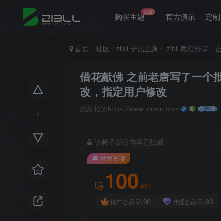
优惠
购买主题
官方演示
定制
首页
社区
zibll 子比主题
zibll 教程分享
借花献佛 之前老唐写了一个
改，指定用户修改
浅刻拾光https://www.mnsin.com
9
该帖子部分内容已隐藏
付费阅读
100
积分
90
80
推广会员
代理会员