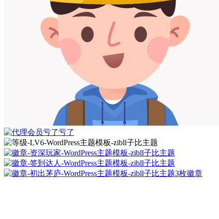
亏了亏了
3枚徽章