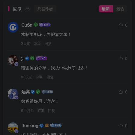
回复
只看作者
最新
最热
36
CuSn
0
水帖美如花，养护靠大家！
3天前
回复
浙江
҉҉҉҉҉҉҉҉҉; ҉҉҉҉҉҉҉
0
谢谢你的分享，我从中学到了很多！
35天前
回复
上海
远离
0
教程很好用，谢谢！
5个月前
回复
广东
thinking
0
楼主听话，快到碗里来！