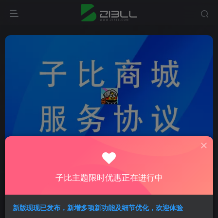
首页
社区
zibll 子比主题
zibll 综合交流
正文
子比主题限时优惠正在进行中
XX商城服务协议（范本）
早晚都安
关注
私信
新版现现已发布，新增多项新功能及细节优化，欢迎体验
1年前更新
374次阅读