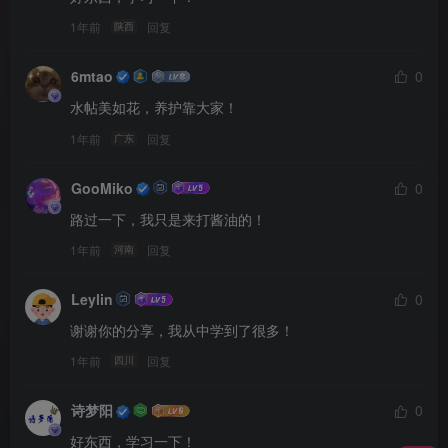
1年前
回复
陕西
6mtao
0
水帖美如花，养护靠大家！
1年前
回复
广东
GooMiko
0
路过一下，我只是来打酱油的！
1年前
回复
河南
Leylin
0
谢谢你的分享，我从中学到了很多！
1年前
回复
四川
诗梦阳
0
好东西，学习一下！