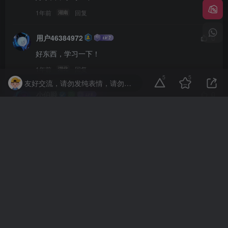
1年前
回复
湖南
用户46384972
0
好东西，学习一下！
1年前
回复
湖北
5
5
友好交流，请勿发纯表情，请勿灌水，违者封号喔
小伯爵
0
水帖美如花，养护靠大家！
1年前
回复
北京
rok9186
0
Những thứ tốt, hãy học nó!
1年前
回复
越南
燕子
0
楼主听话，快到碗里来！