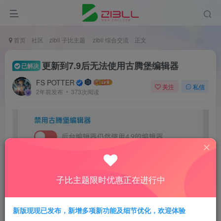
首页
社区
zibll 子比主题
zibll 综合交流
正文
更新到7.9后无法使用古腾堡编辑器
已解决
FS POTTER
关注
私信
2年前发布
373次阅读
子比主题限时优惠正在进行中
新版现现已发布，新增多项新功能及细节优化，欢迎体验