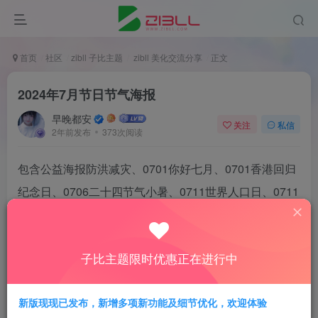
首页
社区
zibll 子比主题
zibll 美化交流分享
正文
2024年7月节日节气海报
早晚都安
关注
私信
2年前发布
373次阅读
包含公益海报防洪减灾、0701你好七月、0701香港回归
纪念日、0706二十四节气小暑、0711世界人口日、0711
世界航海日、0720人类月球日、0722二十四节气大暑、
0728世界肝炎日、0728唐山大地震48周年。
子比主题限时优惠正在进行中
自即日起不再更新，如有不便敬请谅解。
新版现现已发布，新增多项新功能及细节优化，欢迎体验