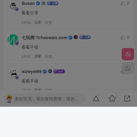
Susan
0
看看分享
2年前
回复
山东
七玩网 7chaowan.com
0
看看不错
2年前
回复
安徽
wzwym99
0
看看不错
2年前
回复
安徽
1
友好交流，请勿发纯表情，请勿灌水，违者封号喔
没有更多内容了
友情链接
推广计划
授权规范
教程一览表
Copyright © 2026 ·
子比主题官网论坛