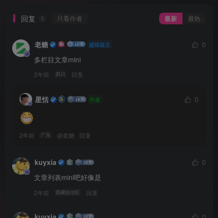
回复
只看作者
最新
最热
5
老糖
0
超级版主
多栏目文章mini
2年前
回复
四川
星恬
0
作者
2年前
@
老糖
回复
广东
kuyxia
0
文章列表mini吧好像是
2年前
回复
西藏自治区
kuyxia
0