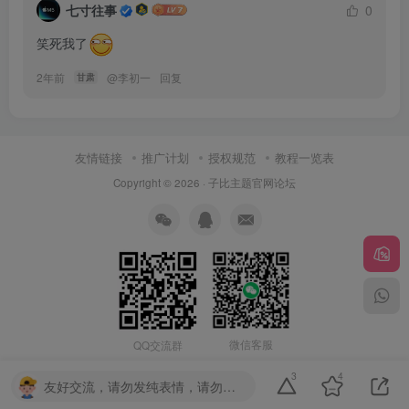
七寸往事
0
笑死我了
2年前
@
李初一
回复
甘肃
友情链接
推广计划
授权规范
教程一览表
Copyright © 2026 ·
子比主题官网论坛
微信客服
QQ交流群
3
4
友好交流，请勿发纯表情，请勿灌水，违者封号喔