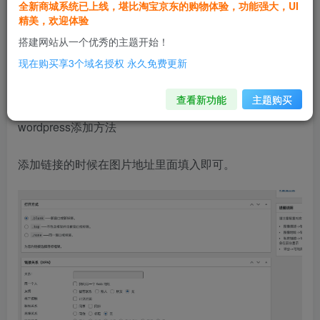
全新商城系统已上线，堪比淘宝京东的购物体验，功能强大，UI
代码嵌入：
<img
精美，欢迎体验
src="https://icon.rvich.com/get.php?
搭建网站从一个优秀的主题开始！
url=www.rvich.com">
现在购买享3个域名授权 永久免费更新
有需要的可以拿去用哈。。
查看新功能
主题购买
wordpress添加方法
添加链接的时候在图片地址里面填入即可。