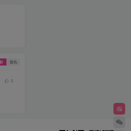
新
最热
0