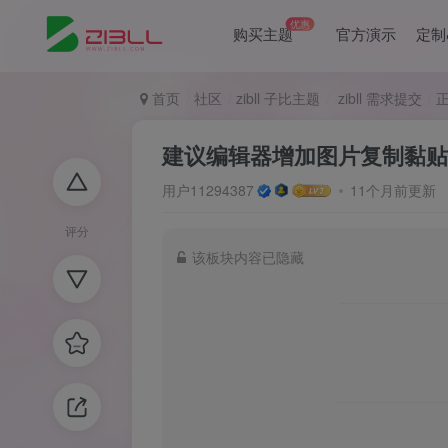
优惠
购买主题
官方演示
定制
首页
社区
zibll 子比主题
zibll 需求提交
建议编辑器增加图片复制黏贴
用户11294387
11个月前更新
评分
该板块内容已隐藏