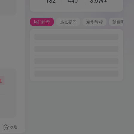
182
440
3.5W+
热门推荐
热点疑问
精华教程
随便看看
注
收藏