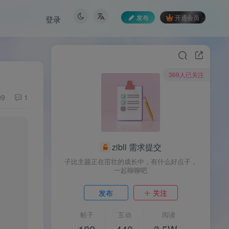
发布
开通会员
登录
369人已关注
09
1
zibll 需求提交
子比主题正在茁壮的成长中，有什么好点子，
一起聊聊吧
发布
关注
帖子
互动
阅读