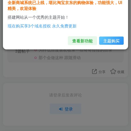
全新商城系统已上线，堪比淘宝京东的购物体验，功能强大，UI
精美，欢迎体验
欢迎为Ta评分
搭建网站从一个优秀的主题开始！
现在购买享3个域名授权 永久免费更新
小筱-售后
关注
这家伙很懒，什么都没有写...
查看新功能
主题购买
为什么百度喜欢收录一些奇奇怪怪的目录
3篇帖子
那个会做这种 跟随滑动
分享
收藏
请登录后发表评论
登录