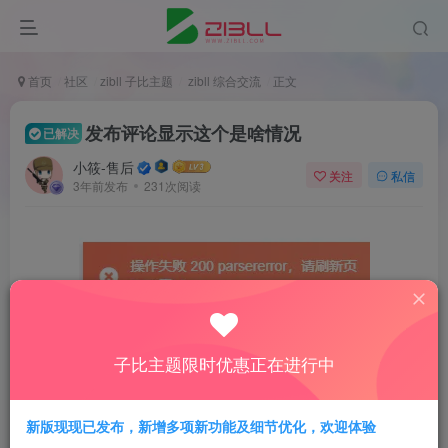
首页
社区
zibll 子比主题
zibll 综合交流
正文
发布评论显示这个是啥情况
已解决
小筱-售后
关注
私信
3年前发布
231次阅读
子比主题限时优惠正在进行中
新版现现已发布，新增多项新功能及细节优化，欢迎体验
评分