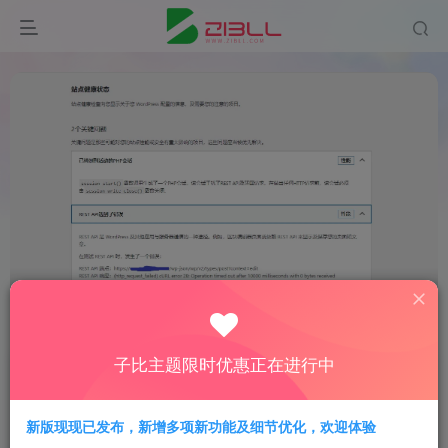
首页
社区
zibll 子比主题
zibll 综合交流
正文
子比主题限时优惠正在进行中
【求助】更新了主题之后就出现了这两个问
提问
题，请问要怎么办？
新版现现已发布，新增多项新功能及细节优化，欢迎体验
山月
关注
私信