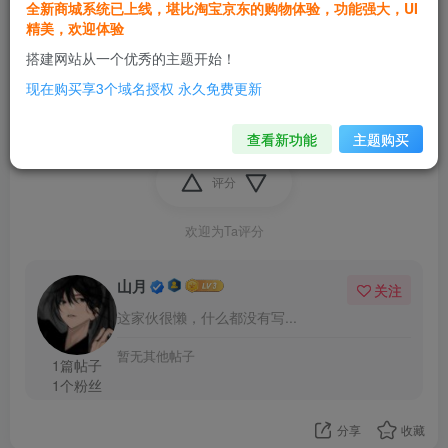
全新商城系统已上线，堪比淘宝京东的购物体验，功能强大，UI
4年前发布
307次阅读
精美，欢迎体验
搭建网站从一个优秀的主题开始！
关闭所有插件也不行，有没有大神能帮忙解决一下。
现在购买享3个域名授权 永久免费更新
查看新功能
主题购买
评分
欢迎为Ta评分
山月
关注
这家伙很懒，什么都没有写...
暂无其他帖子
1篇帖子
1个粉丝
分享
收藏