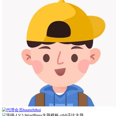
huanzhihui