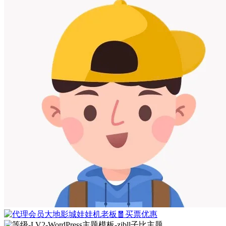
大地影城娃娃机老板🧧买票优惠