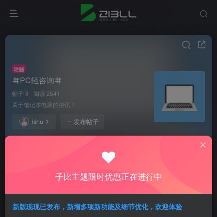
话题
PC轻咨询
帖子 8
阅读 2541
关于笔记本电脑的快讯！
ishu
发布帖子
gangge123
关注
私信
9个月前发布
107次阅读
子比主题限时优惠正在进行中
我设置的置顶文章，为啥不置顶显示
提问
新版现现已发布，新增多项新功能及细节优化，欢迎体验