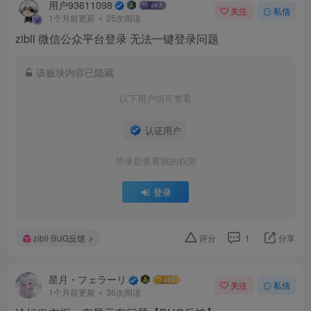
用户93611098
关注
私信
1个月前更新
25次阅读
zibll 微信公众平台登录 无法一键登录问题
该板块内容已隐藏
以下用户组可查看
认证用户
登录后查看我的权限
登录
zibll BUG反馈
评分
1
分享
星月・フェラーリ
关注
私信
1个月前更新
36次阅读