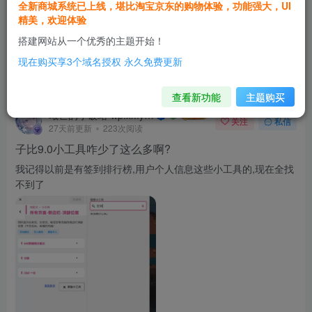
全新商城系统已上线，堪比淘宝京东的购物体验，功能强大，UI
精美，欢迎体验
搭建网站从一个优秀的主题开始！
现在购买享3个域名授权 永久免费更新
zibll 综合交流
评分
5
分享
查看新功能
主题购买
曦芒的小破站-wp.xmya.top
关注
私信
27天前更新
223次阅读
子比9.0小工具咋少了这么多啊?
我记得以前是有签到排行榜,用户个人信息这些小工具的,现在全找
不到了