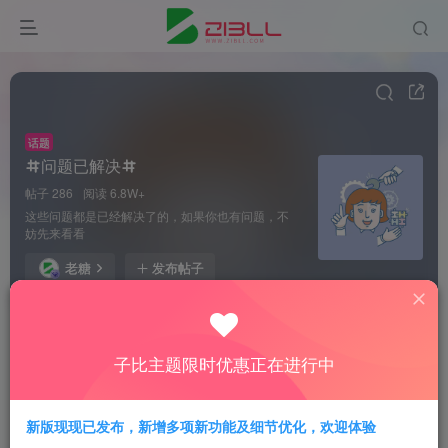
话题
问题已解决
帖子 286
阅读 6.8W+
这些问题都是已经解决了的，如果你也有问题，不
妨先来看看
老糖
发布帖子
凯文工作室 （招代理）
子比主题限时优惠正在进行中
关注
私信
25天前更新
76次阅读
怎么回事这个添加一个上下滚动公告小工具在这里就是这
样报错，是不是9.0主题bug
新版现现已发布，新增多项新功能及细节优化，欢迎体验