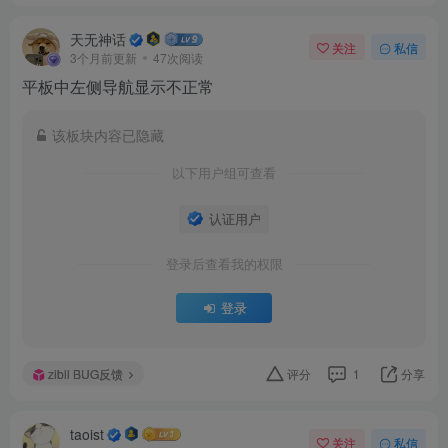
天无神话
关注
私信
3个月前更新
47次阅读
平板中左侧导航显示不正常
该板块内容已隐藏
以下用户组可查看
认证用户
登录后查看我的权限
登录
zibll BUG反馈
评分
1
分享
taoist
关注
私信