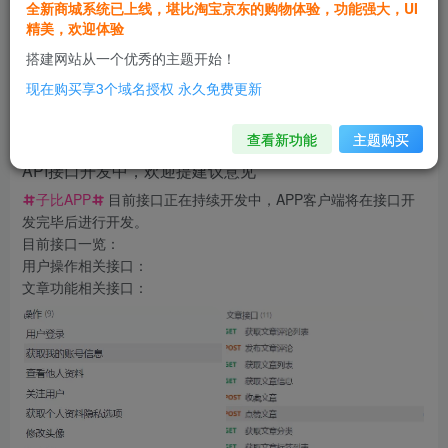
为），其他无任何加密，截图懒得截图自己运行体验吧。
全新商城系统已上线，堪比淘宝京东的购物体验，功能强大，UI
BUG反馈请提:Issues · 全能小太阳/子...
精美，欢迎体验
搭建网站从一个优秀的主题开始！
zibll 综合交流
47
19
分享
现在购买享3个域名授权 永久免费更新
全能小太阳
关注
私信
查看新功能
主题购买
6个月前发布
413次阅读
API接口开发中，欢迎提建议意见
子比APP
目前接口正在持续开发中，APP客户端将在接口开
发完毕后进行开发。
目前接口一览：
用户操作相关接口：
文章功能相关接口：