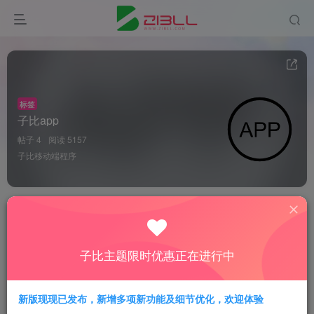
标签
子比app
帖子 4
阅读 5157
子比移动端程序
全能小太阳
关注
私信
4个月前发布
1502次阅读
子比移动端APP发布-插件+FLUTTER客户端
子比主题限时优惠正在进行中
子比APP
子比移动端APP发布了，使用FLUTTER开发移动端
APP，功能还不是很完善，先发布初版大家体验一下，后续关注
新版现现已发布，新增多项新功能及细节优化，欢迎体验
gitee获取最新源代码，插件端版权信息加密（防止售卖等行