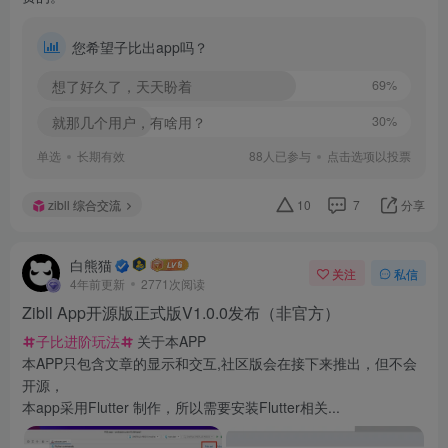
您希望子比出app吗？
想了好久了，天天盼着
69%
就那几个用户，有啥用？
30%
单选
长期有效
88人已参与
点击选项以投票
zibll 综合交流
10
7
分享
白熊猫
关注
私信
4年前更新
2771次阅读
Zibll App开源版正式版V1.0.0发布（非官方）
子比进阶玩法
关于本APP
本APP只包含文章的显示和交互,社区版会在接下来推出，但不会
开源，
本app采用Flutter 制作，所以需要安装Flutter相关...