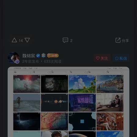
14
2
分享
魏锦宸
关注
私信
2年前发布
633次阅读