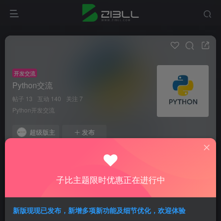
开发交流
Python交流
帖子 13
互动 140
关注 7
Python开发交流
超级版主
发布
全部
推荐
最近更新
最新回复
热门
精华
子比主题限时优惠正在进行中
老糖
新版现现已发布，新增多项新功能及细节优化，欢迎体验
关于发帖中的外链引流、收费资源的规范化通知