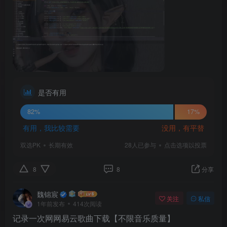
是否有用
82%
17%
有用，我比较需要
没用，有平替
双选PK
长期有效
28人已参与
点击选项以投票
8
8
分享
魏锦宸
关注
私信
1年前发布
414次阅读
记录一次网网易云歌曲下载【不限音乐质量】