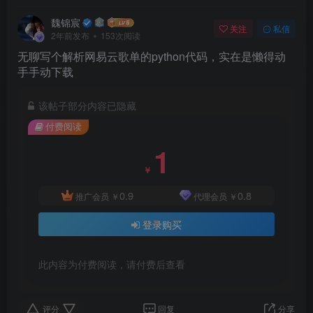
魏锦宸
关注
私信
2年前发布
153次阅读
无聊写个解析网易云歌单的python代码，实在是懒得动
手手动下载
该帖子部分内容已隐藏
付费阅读
1
￥
0.9
0.8
推广会员
￥
代理会员
￥
登录购买
此内容为付费阅读，请付费后查看
评分
回复
分享