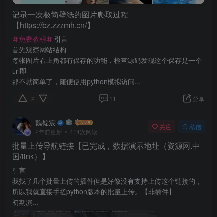
记录一次极简壁纸的图片爬取过程
【https://bz.zzzmh.cn/】
免费教程
引言
首先观察网站结构
每张图片右上角都有保存的功能，检查源码发现这个保存是一个
url即
那不就简单了，随便使用python模拟访问...
2
11
分享
魏锦宸
关注
私信
2年前更新
414次阅读
批量上传导航链接【已完成，数据演示地址（资源网.中
国/link）】
引言
我找了几个批量上传的插件但是好像没有支持上传这个链接的，
所以我就直接手搓python版本的批量上传。【非插件】
初期演...