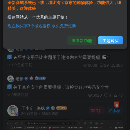
全新商城系统已上线，堪比淘宝京东的购物体验，功能强大，UI
2065
2
67
5个月前回复
精美，欢迎体验
搭建网站从一个优秀的主题开始！
老糖
现在购买享3个域名授权 永久免费更新
zibll 子比社区发布指引【简略版总版规】
1.8W+
2
31
1年前回复
查看新功能
主题购买
老糖
🔥严禁使用子比主题用于违法内容的重要提醒
1
9038
29
260
1个月前回复
老糖
关于账户安全的重要提醒，请检查账户密码安全性
3020
4
73
2年前回复
于小丘 | 海枫
关注
私信
2年前更新
666次阅读