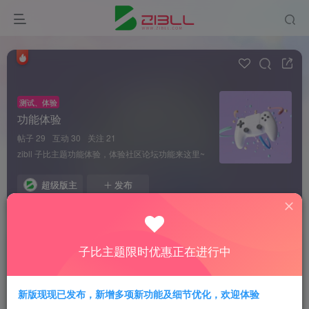
测试、体验
功能体验
帖子 29
互动 30
关注 21
zibll 子比主题功能体验，体验社区论坛功能来这里~
超级版主
发布
全部
推荐
最近更新
最新回复
热门
精华
子比主题限时优惠正在进行中
老糖
新版现现已发布，新增多项新功能及细节优化，欢迎体验
关于发帖中的外链引流、收费资源的规范化通知