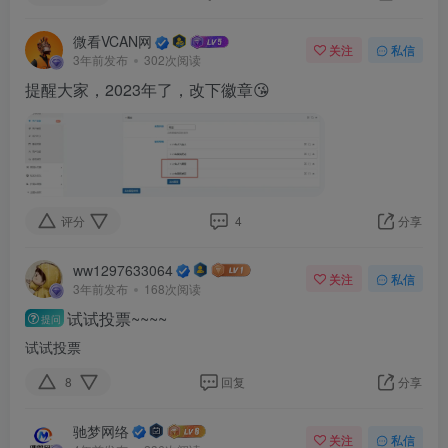
微看VCAN网
关注
私信
3年前发布
302次阅读
提醒大家，2023年了，改下徽章😘
评分
4
分享
ww1297633064
关注
私信
3年前发布
168次阅读
试试投票~~~~
提问
试试投票
8
回复
分享
驰梦网络
关注
私信