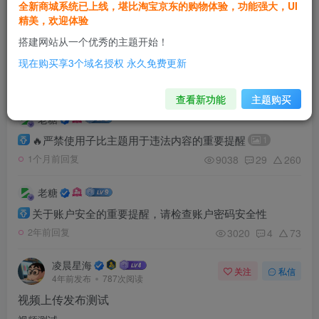
全新商城系统已上线，堪比淘宝京东的购物体验，功能强大，UI
2066
2
67
5个月前回复
精美，欢迎体验
搭建网站从一个优秀的主题开始！
老糖
现在购买享3个域名授权 永久免费更新
zibll 子比社区发布指引【简略版总版规】
1.8W+
2
31
1年前回复
查看新功能
主题购买
老糖
🔥严禁使用子比主题用于违法内容的重要提醒
1
9038
29
260
1个月前回复
老糖
关于账户安全的重要提醒，请检查账户密码安全性
3020
4
73
2年前回复
凌晨星海
关注
私信
4年前发布
787次阅读
视频上传发布测试