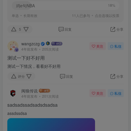
鸡e句NBA
18%
单选
长期有效
11人已参与
点击选项以投票
5
回复
分享
wangzczg
关注
私信
4年前发布
205次阅读
测试一下好不好用
测试一下情况，看看好不好用
评分
回复
分享
闽狼传说
关注
私信
4年前发布
201次阅读
sadsadssadsadsdsadsa
assdssdsa