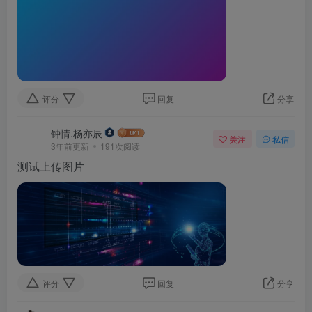
评分
回复
分享
钟情.杨亦辰
关注
私信
3年前更新
191次阅读
测试上传图片
评分
回复
分享