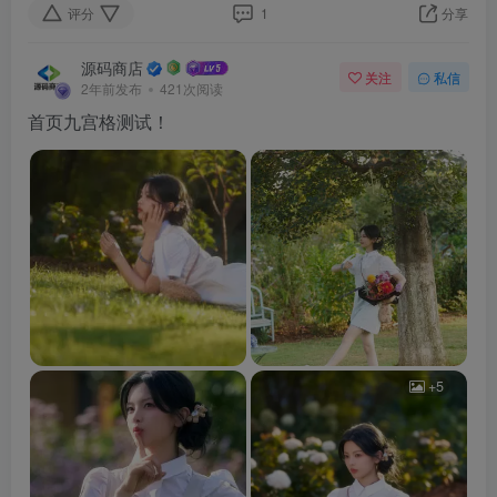
评分
1
分享
源码商店
关注
私信
2年前发布
421次阅读
首页九宫格测试！
+5