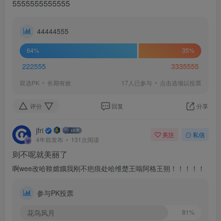
5555555555555
44444555
64%
35%
222555
3335555
双选PK
长期有效
17人已参与
点击选项以投票
评分
回复
分享
jfri
关注
私信
4年前发布
131次阅读
则不呢就美丽了
啊wee改哈鞥嫦娥我刚不疤痕处哈维楚王嗡阿格王朔！！！！！
参与PK投票
花鸟风月
81%