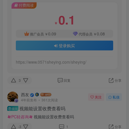
付费阅读
0.1
￥
0.09
0.08
推广会员
￥
代理会员
￥
登录购买
https://www.0571sheying.com/sheying/
3
回复
分享
西友
关注
私信
4年前发布
361次阅读
视频能设置收费查看吗
提问
PC轻咨询
视频能设置收费查看吗
-3
1
分享