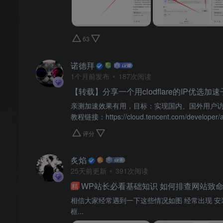
63
诺德拜
1个月前发布
187次阅读
【转载】分享一个用clodflare的IP优选
亲测加速效果有用，目标：实现国内、国外用户
教程链接：https://cloud.tencent.com/developer/ar
评分
炙焰
25天前更新
391次阅读
WP站长必看基础知识 如何排查网站致
精
相信大家经常遇到一下这些情况如图 经常出现 安装
框...