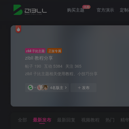
优惠
购买主题
官方演示
定制
zibll 子比主题
正版专属
zibll 教程分享
帖子 190
互动 5384
关注 365
zibll 子比主题相关使用教程、小技巧分享
4名版主
发布
全部
最新发布
最新回复
视频教程
热门
精