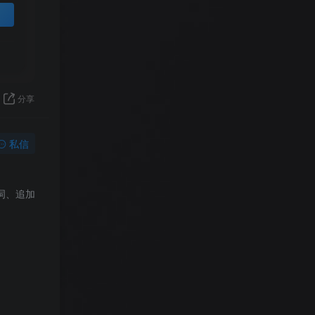
分享
私信
词、追加