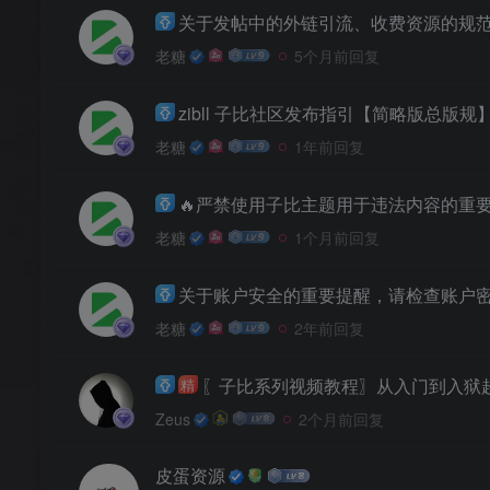
关于发帖中的外链引流、收费资源的规
老糖
5个月前回复
zibll 子比社区发布指引【简略版总版规
老糖
1年前回复
🔥严禁使用子比主题用于违法内容的重
老糖
1个月前回复
关于账户安全的重要提醒，请检查账户
老糖
2年前回复
〖子比系列视频教程〗从入门到入狱
精
Zeus
2个月前回复
皮蛋资源