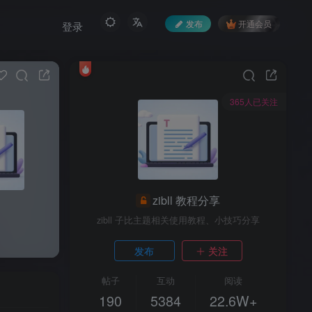
发布
开通会员
登录
365人已关注
zibll 教程分享
zibll 子比主题相关使用教程、小技巧分享
发布
关注
帖子
互动
阅读
190
5384
22.6W+