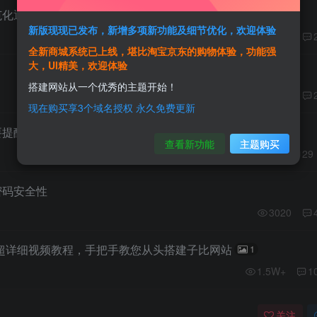
范化通知
新版现现已发布，新增多项新功能及细节优化，欢迎体验
2065
全新商城系统已上线，堪比淘宝京东的购物体验，功能强
大，UI精美，欢迎体验
】
搭建网站从一个优秀的主题开始！
1.8W+
现在购买享3个域名授权 永久免费更新
要提醒
1
查看新功能
主题购买
9038
29
密码安全性
3020
超详细视频教程，手把手教您从头搭建子比网站
1
1.5W+
1
关注