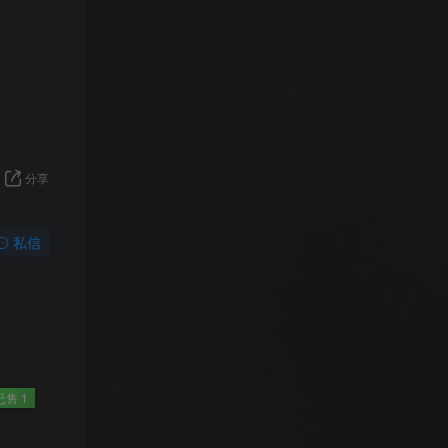
分享
私信
已售 1