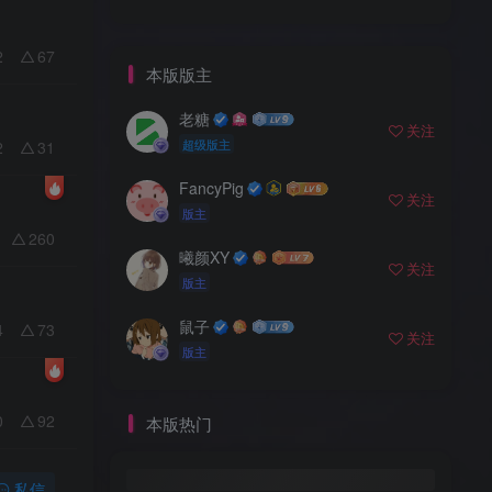
2
67
本版版主
老糖
关注
超级版主
2
31
⁢FancyPig
关注
版主
260
曦颜XY
关注
版主
鼠子
4
73
关注
版主
0
92
本版热门
私信