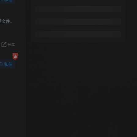
择文件。
分享
私信