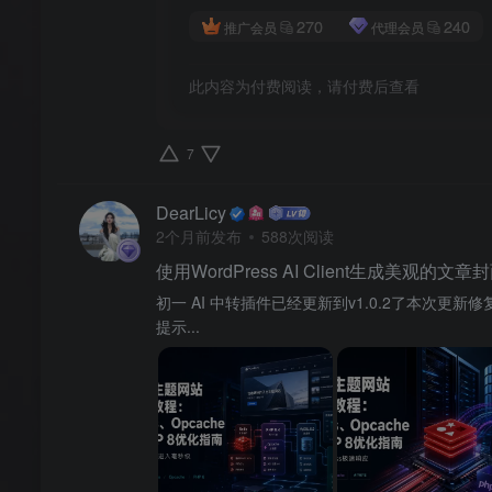
270
240
推广会员
代理会员
此内容为付费阅读，请付费后查看
7
DearLicy
2个月前发布
588次阅读
使用WordPress AI Client生成美观的文章
初一 AI 中转插件已经更新到v1.0.2了本次
提示...