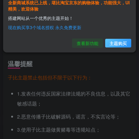
全新商城系统已上线，堪比淘宝京东的购物体验，功能强大，UI
精美，欢迎体验
前言
搭建网站从一个优秀的主题开始！
现在购买享3个域名授权 永久免费更新
本书介绍了子比主题从入门开始的全套保姆级教程，适
合一窍不懂的小白食用，本书教程依赖于子比主题v6.6版
查看新功能
主题购买
本，部分教程具有时效性。
温馨提醒
子比主题禁止包括但不限于以下行为：
1.发表任何违反国家法律法规的不良信息，以及其它
敏感话题；
2.恶意传播子比破解源码，谣言，不实言论等；
3.使用子比主题做黄赌毒等违规站点；