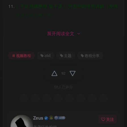
〖子比视频教程-第十课 〗页面功能使用详解（友情
链接页面创建示例）
〖子比视频教程-第十一课 〗使用小工具模块进行可
展开阅读全文
视化布局详解
〖子比视频教程-第十二课〗带你熟悉并会使用徽章
视频教程
zibll
主题
教程分享
等6.7新功能
〖子比视频教程-第十三课〗 6.8如何使用未认证公众
92
号登录
50人已评分
总结
教程是根据6.6版本录制的可能会与现有出入，大家自行
理解，另外因时间及技术原因有些问题可能会说不明
Zeus
关注
白，有任何问题，可在群里找我解决。 最后温馨提示：
老唐狂热粉丝