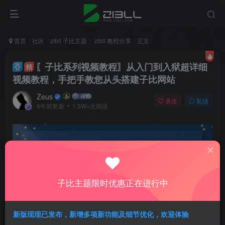
首页
社区
zibll 子比主题
zibll 教程分享
正文
〖子比系列视频教程〗从入门到入狱超详细
精
视频教程，手把手教您从头搭建子比网站
Zeus
关注
私信
4年前更新
1.5W+次阅读
子比主题限时优惠正在进行中
新版现现已发布，新增多项新功能及细节优化，欢迎体验