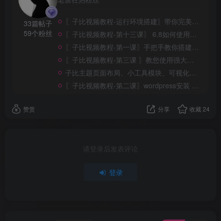
〖子比视频教程-运行环境搭建〗带你完美搭建宝塔并熟悉各个功能
33篇帖子
请用子比主题合法做站，做站不合法，亲人两
59个粉丝
〖子比视频教程-第十三课〗 6.8如何使用未认证公众号登录
行泪。
〖子比视频教程-第一课〗手把手教你搭建WordPress
〖子比视频教程-第三课 〗教您使用强大的后台古藤堡编辑器
子比主题页面布局、小工具模块、可视化布局等功能详解
〖子比视频教程-第二课〗wordpress安装 zibll 子比主题
赞赏
分享
收藏
24
请登录后发表评论
登录