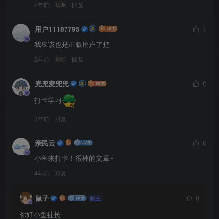
2年前
回复
山东
用户11187795
1
我应该也是正版用户了把
2年前
回复
浙江
兜兜麦兜兜
0
打卡学习
3年前
回复
亲民云
0
小鱼来打卡！很棒的文章~
4年前
回复
鼠子
0
版主
你好小鱼社长