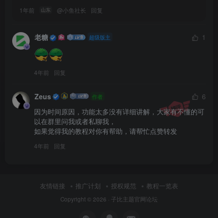
1年前
@
小鱼社长
回复
山东
老糖
1
超级版主
4年前
回复
Zeus
6
作者
因为时间原因，功能太多没有详细讲解，大家有不懂的可
以在群里问我或者私聊我，

如果觉得我的教程对你有帮助，请帮忙点赞转发 
4年前
回复
友情链接
推广计划
授权规范
教程一览表
Copyright © 2026 ·
子比主题官网论坛