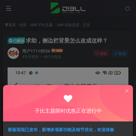
首页
社区
zibll 子比主题
zibll 综合交流
正文
求助，侧边栏背景怎么改成这样？
已解决
用户17118534
关注
私信
4年前更新
481次阅读
子比主题限时优惠正在进行中
新版现现已发布，新增多项新功能及细节优化，欢迎体验