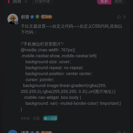
回答
只看作者
最新
最热
2
织音
0
子比主题设置—>自定义代码—>自定义CSS代码,添加以
下代码：

/*手机侧边栏背景图片*/

@media (max-width: 767px){

.mobile-navbar.show,.mobile-navbar.left{

    background-size: cover;

    background-repeat: no-repeat;

    background-position: center center;

    cursor: pointer;

  background-image:linear-gradient(rgba(255, 
255,255,0),rgba(255,255,255, 0.3)),url(图片地址);}

  .mobile-nav-widget .box-body {

    background: var(--muted-border-color) !important;}

} 
4年前
回复
已采纳
泽客
0