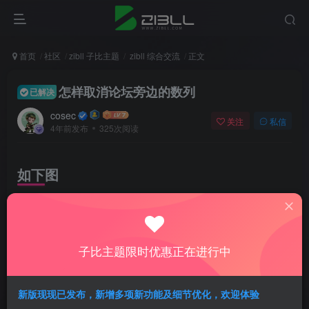
首页
社区
zibll 子比主题
zibll 综合交流
正文
怎样取消论坛旁边的数列
已解决
cosec
关注
私信
4年前发布
325次阅读
如下图
子比主题限时优惠正在进行中
新版现现已发布，新增多项新功能及细节优化，欢迎体验