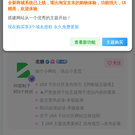
全新商城系统已上线，堪比淘宝京东的购物体验，功能强大，UI
精美，欢迎体验
3
搭建网站从一个优秀的主题开始！
现在购买享3个域名授权 永久免费更新
2人已评分
查看新功能
主题购买
老糖
关注
做个小网站，搞点小意思
zibll 子比社区发布指引【简略版总版规】
39篇帖子
953个粉丝
🔥严禁使用子比主题用于违法内容的重要提醒
提交需求必读-本版版规
BUG反馈必读-本版版规
关于 zibll 子比社区网站迁移说明
【 zibll 主题优秀案例】发布规范->发布必看