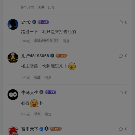
9个月前
回复
天津
21℃
0
路过一下，我只是来打酱油的！
1年前
回复
新疆维吾尔自治区
用户48193068
0
楼主听话，快到碗里来！
1年前
回复
福建
牛马人生
0
看看
不
2年前
回复
湖南
富甲天下
0