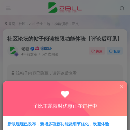
首页
社区
zibll 子比主题
功能演示
正文
社区论坛的帖子阅读权限功能体验【评论后可见】
老糖
关注
私信
4年前发布
521次阅读
该帖子内容已隐藏，请评论后查看
登录后继续评论
登录
子比主题限时优惠正在进行中
新版现现已发布，新增多项新功能及细节优化，欢迎体验
zibll