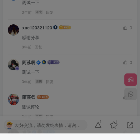
测试一下
3年前
回复
河北
xac123321123
0
感谢分享
3年前
回复
阿苏啊
0
测试一下
3年前
回复
四川
陌溪😊
0
测试评论
3年前
回复
浙江
3
1
友好交流，请勿发纯表情，请勿灌水，违者封号喔
难受
0