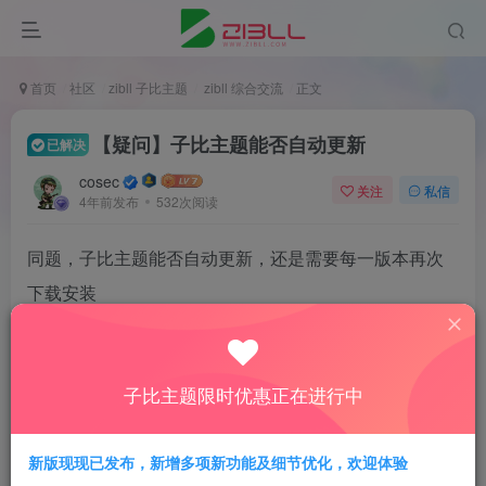
首页
社区
zibll 子比主题
zibll 综合交流
正文
【疑问】子比主题能否自动更新
已解决
cosec
关注
私信
4年前发布
532次阅读
同题，子比主题能否自动更新，还是需要每一版本再次
下载安装
评分
子比主题限时优惠正在进行中
欢迎为Ta评分
新版现现已发布，新增多项新功能及细节优化，欢迎体验