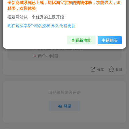
全新商城系统已上线，堪比淘宝京东的购物体验，功能强大，UI
cosec
关注
精美，欢迎体验
这家伙很懒，什么都没有写...
搭建网站从一个优秀的主题开始！
现在购买享3个域名授权 永久免费更新
子比主题购买后需要立即授权吗？过段时间再授权可以吗？
6篇帖子
1个粉丝
怎么扩大wp上传限制
查看新功能
主题购买
怎样让资源下载在文章中间显示
怎样取消论坛旁边的数列
两个小问题
分享
收藏
请登录后发表评论
登录