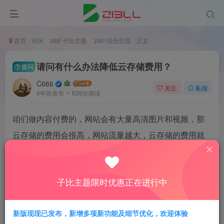
首页
社区
zibll 子比主题
zibll 综合交流
正文
请问有什么办法降低云存储费用？
提问
C666
关注
私信
4年前发布
639次阅读
咱们做内容付费的，网站会有大量高清图片和视频，那
云存储的费用会很高，网站流量越大，云存储的费用就
越高，有什么办法降低吗？
子比主题限时优惠正在进行中
0
新版现现已发布，新增多项新功能及细节优化，欢迎体验
2人已评分