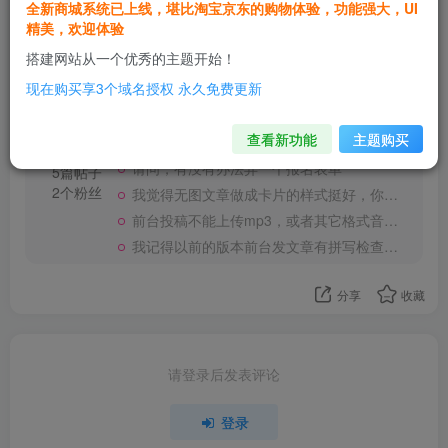
全新商城系统已上线，堪比淘宝京东的购物体验，功能强大，UI
精美，欢迎体验
搭建网站从一个优秀的主题开始！
现在购买享3个域名授权 永久免费更新
C666
关注
这家伙很懒，什么都没有写...
查看新功能
主题购买
请问，有没有办法弄一个报名表单
5篇帖子
2个粉丝
我觉得无图文章做成卡片的样式挺好，你们觉得呢
前台投稿不能上传mp3，或者其它格式音频吗？
我记得以前的版本前台发文章有拼写检查，是被砍了吗？
分享
收藏
请登录后发表评论
登录