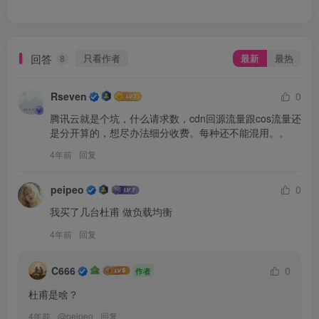
回答
只看作者
最新
最热
8
Rseven
0
腾讯云就是个坑，什么请求数，cdn回源流量跟cos流量还
是分开算的，想尽办法细分收费。每种还不能混用。。
4年前
回复
peipeo
0
我买了几台杜甫 做负载均衡
4年前
回复
C666
0
作者
杜甫是啥？
4年前
@
peipeo
回复