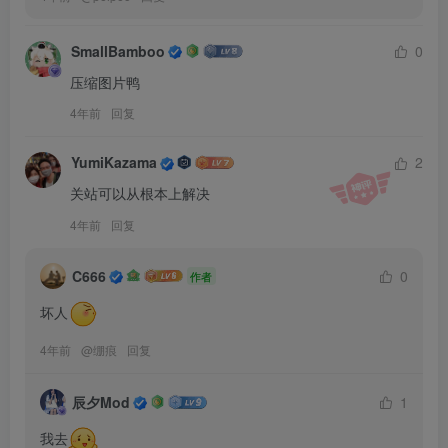
SmallBamboo
0
压缩图片鸭
4年前
回复
YumiKazama
2
关站可以从根本上解决
4年前
回复
C666
0
作者
坏人
4年前
@
绷痕
回复
辰夕Mod
1
我去