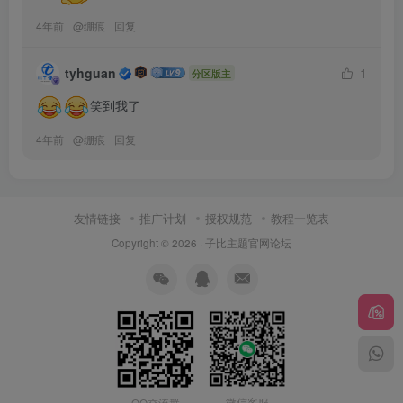
4年前
@
绷痕
回复
tyhguan
1
分区版主
笑到我了
4年前
@
绷痕
回复
友情链接
推广计划
授权规范
教程一览表
Copyright © 2026 ·
子比主题官网论坛
微信客服
QQ交流群