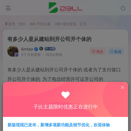
首页
社区
zibll 子比主题
zibll 综合交流
正文
有多少人是从建站到开公司开个体的
6mtao
关注
私信
2个月前更新
225次阅读
有多少人是从建站到开公司开个体的 或者为了支付接口
开公司开个体的 为了电信经营许可证开公司的
1
子比主题限时优惠正在进行中
1人已评分
新版现现已发布，新增多项新功能及细节优化，欢迎体验