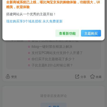
全新商城系统已上线，堪比淘宝京东的购物体验，功能强大，UI
精美，欢迎体验
搭建网站从一个优秀的主题开始！
6mtao
关注
现在购买享3个域名授权 永久免费更新
这家伙很懒，什么都没有写...
查看新功能
主题购买
子比下一个版本会不会加强授权规则
62篇帖子
5个粉丝
各位子比商城出来后打算卖什么
itdog一键封禁在根源上解决
支付宝PC网站支付支持个人开通了
你们买子比主题都花了多少？
子比主题8.2什么时候公测？
赞赏
分享
收藏
请登录后发表评论