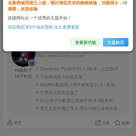
全新商城系统已上线，堪比淘宝京东的购物体验，功能强大，UI
精美，欢迎体验
1人已评分
搭建网站从一个优秀的主题开始！
现在购买享3个域名授权 永久免费更新
查看新功能
主题购买
NodeBuy
关注
https://www.nodebuy.com/
Elementor Pro插件V4.0.3版本，让您的子比主题实现可视化页面编辑（2026.04.25更新）
46篇帖子
16个粉丝
子比商城发卡问题反馈
6ke网站数据统计插件修复版V1.0.1发布
官网购买页面改版了
B2迁移子比数据迁移插件V0.6.0版发布
重生之如何通过导入/导出功能仅备份文章及图片
赞赏
分享
收藏