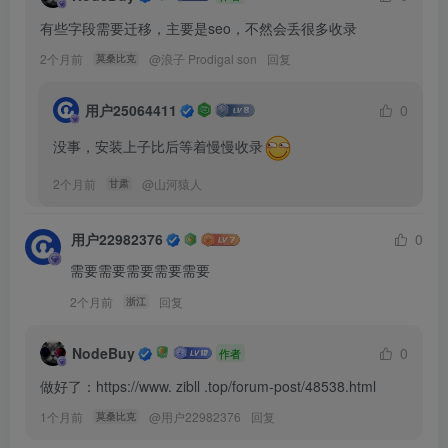
有些字段需要迁移，主要是seo，不然会丢很多收录
2个月前
@
浪子 Prodigal son
回复
莫桑比克
用户25064411
0
没事，安装上子比后等着慢慢收录
2个月前
@
山河猿人
甘肃
用户22982376
0
需要需要需要需要需要
2个月前
回复
浙江
NodeBuy
0
作者
做好了：https://www. zibll .top/forum-post/48538.html
1个月前
@
用户22982376
回复
莫桑比克