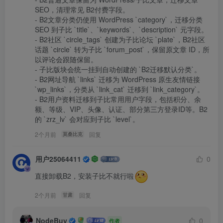
SEO，清理常见 B2付费字段。

- B2文章分类仍使用 WordPress `category`，迁移分类 
SEO 到子比 `title`、`keywords`、`description` 元字段。

- B2社区 `circle_tags` 创建为子比论坛 `plate`，B2社区
话题 `circle` 转为子比 `forum_post`，保留原文章 ID，所
以评论会跟随保留。

- 子比版块会统一挂到自动创建的 `B2迁移默认分类`。

- B2网址导航 `links` 迁移为 WordPress 原生友情链接 
`wp_links`，分类从 `link_cat` 迁移到 `link_category`。

- B2用户资料迁移到子比常用用户字段，包括积分、余
额、等级、VIP、头像、认证、部分第三方登录ID等。B2
的 `zrz_lv` 会对应到子比 `level`。 
2个月前
回复
莫桑比克
用户25064411
0
直接卸载B2，安装子比不就行啦
2个月前
回复
甘肃
NodeBuy
0
作者