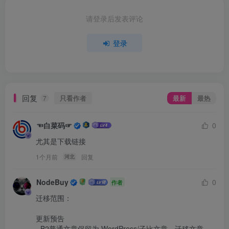
请登录后发表评论
登录
回复
只看作者
最新
最热
7
☜白菜码☞
0
尤其是下载链接
1个月前
回复
河北
NodeBuy
0
作者
迁移范围：

更新预告

- B2普通文章保留为 WordPress/子比文章，迁移文章 