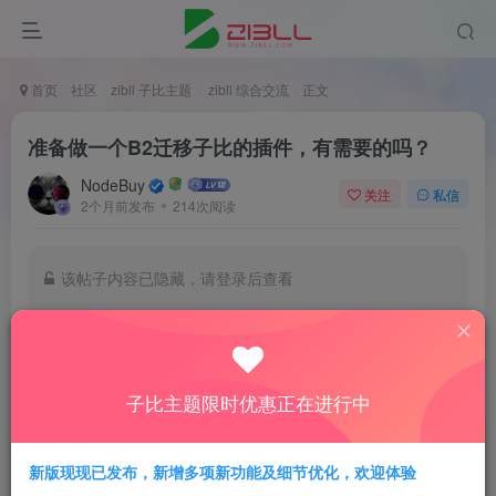
首页
社区
zibll 子比主题
zibll 综合交流
正文
准备做一个B2迁移子比的插件，有需要的吗？
NodeBuy
关注
私信
2个月前发布
214次阅读
该帖子内容已隐藏，请登录后查看
登录后继续查看
登录
子比主题限时优惠正在进行中
新版现现已发布，新增多项新功能及细节优化，欢迎体验
1