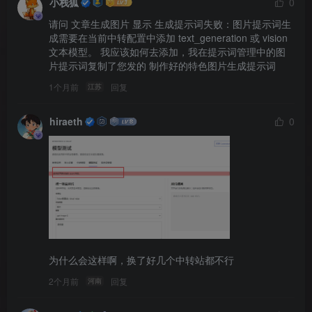
小栈狐
0
"整体明暗关系干净高级"
]
请问 文章生成图片 显示 生成提示词失败：图片提示词生
}
,
成需要在当前中转配置中添加 text_generation 或 vision 
文本模型。 我应该如何去添加，我在提示词管理中的图
"typography"
: 
{
片提示词复制了您发的 制作好的特色图片生成提示词 
"排版逻辑"
: 
"基于文章主题和分类生成现代中文杂志排版"
,
"层级"
: 
[
1个月前
回复
江苏
{
"层级"
: 
1
,
hiraeth
0
"内容"
: 
"[文章标题]"
,
"字体"
: 
"醒目的现代中文黑体或高级宋体"
}
,
{
"层级"
: 
2
,
"内容"
: 
"根据文章摘要提炼一句不超过18字的副标题"
,
"字体"
: 
"细字重无衬线体"
}
,
{
"层级"
: 
3
,
"内容"
: 
"[分类] / 1-3个关键词标签"
,
为什么会这样啊，换了好几个中转站都不行
"字体"
: 
"小号细体，宽字距"
}
,
2个月前
回复
河南
{
"层级"
: 
4
,
"内容"
: 
"[站点名称] + [发布日期]"
,