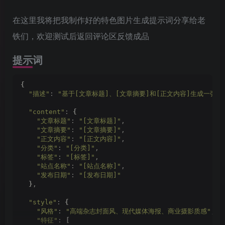
在这里我将把我制作好的特色图片生成提示词分享给老
铁们，欢迎测试后返回评论区反馈成品
提示词
{
"描述"
: 
"基于[文章标题]、[文章摘要]和[正文内容]生成一张
"content"
: 
{
"文章标题"
: 
"[文章标题]"
,
"文章摘要"
: 
"[文章摘要]"
,
"正文内容"
: 
"[正文内容]"
,
"分类"
: 
"[分类]"
,
"标签"
: 
"[标签]"
,
"站点名称"
: 
"[站点名称]"
,
"发布日期"
: 
"[发布日期]"
}
,
"style"
: 
{
"风格"
: 
"高端杂志封面风、现代媒体海报、商业摄影质感"
,
"特征"
: 
[