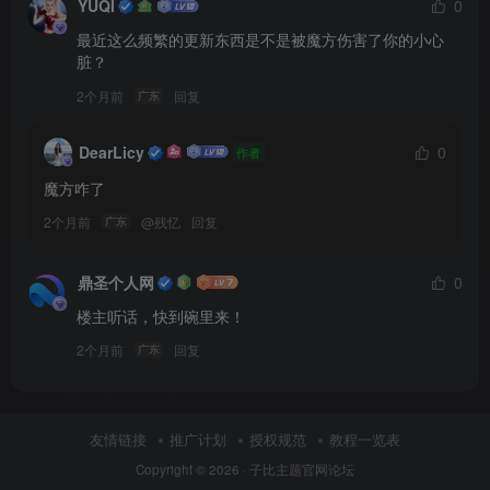
YUQI
0
"字体"
: 
"极细字重，角落布局"
}
最近这么频繁的更新东西是不是被魔方伤害了你的小心
]
,
脏？
"系统"
: 
"基于网格系统的横版封面设计，文字清晰可读，不拥挤
2个月前
回复
}
,
广东
"topic_style"
: 
{
DearLicy
0
作者
"科技"
: 
"数据流、AI界面、芯片、未来城市、深蓝/青紫色调"
"财经"
: 
"城市天际线、图表、商务空间、金色/深蓝色调"
,
魔方咋了
"教育"
: 
"书籍、笔记、知识结构、清爽蓝白色调"
,
"生活"
: 
"自然光、家居、旅行、暖色低饱和色调"
,
2个月前
@
残忆
回复
广东
"新闻"
: 
"城市、报纸纹理、人物剪影、黑白灰/深红色调"
,
"文化"
: 
"纸张、胶片、展览空间、复古低饱和色调"
}
,
鼎圣个人网
0
"mood"
: 
{
楼主听话，快到碗里来！
"氛围"
: 
[
2个月前
回复
广东
"专业"
,
"精致"
,
"有阅读欲"
,
"有传播感"
,
"克制但有视觉冲击力"
友情链接
推广计划
授权规范
教程一览表
]
}
,
Copyright © 2026 ·
子比主题官网论坛