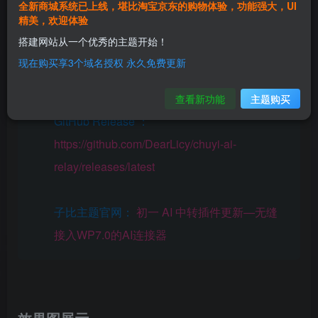
全新商城系统已上线，堪比淘宝京东的购物体验，功能强大，UI
还没下载初一 AI 中转插件的老铁们可以前往下
精美，欢迎体验
发两个页面下载，已下载的老铁可以在后台检
搭建网站从一个优秀的主题开始！
测更新进行自动更新（需要服务器能够访问
现在购买享3个域名授权 永久免费更新
GitHub）
查看新功能
主题购买
GitHub Release ：
https://github.com/DearLicy/chuyi-ai-
relay/releases/latest
子比主题官网：
初一 AI 中转插件更新—无缝
接入WP7.0的AI连接器