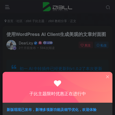
首页
社区
zibll 子比主题
zibll 教程分享
正文
使用WordPress AI Client生成美观的文章封面图
DearLicy
关注
私信
2个月前发布
594次阅读
初一 AI 中转插件已经更新到v1.0.2了本次更新
修复了两个严重的BUG，同时我们更新了接管
提示词进行覆盖原版内置提示词、追加提示词
的功能，主要优势体现在特色图片生成上，具
子比主题限时优惠正在进行中
体效果请看下发内容
新版现现已发布，新增多项新功能及细节优化，欢迎体验