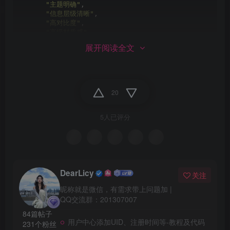
"主题明确"
,
"信息层级清晰"
,
"高对比度"
,
"高级材质感"
,
"电影级光影"
,
展开阅读全文
"精致排版"
,
"适合点击阅读"
]
}
,
20
"visual"
: 
{
"主视觉"
: 
"根据文章内容提取一个最核心的视觉概念，可表现
"要求"
: 
[
5人已评分
"主视觉必须与文章主题强相关"
,
"避免无关人物和无关风景"
,
"画面有明确焦点"
,
"背景信息丰富但不杂乱"
,
"具有专题报道和高级封面感"
]
DearLicy
关注
}
,
昵称就是微信，有需求带上问题加 |
QQ交流群：201307007
"environment"
: 
{
"场景"
: 
"根据文章主题自动生成匹配环境"
,
84篇帖子
"风格"
: 
[
用户中心添加UID、注册时间等-教程及代码
231个粉丝
"高预算电影布景感"
,