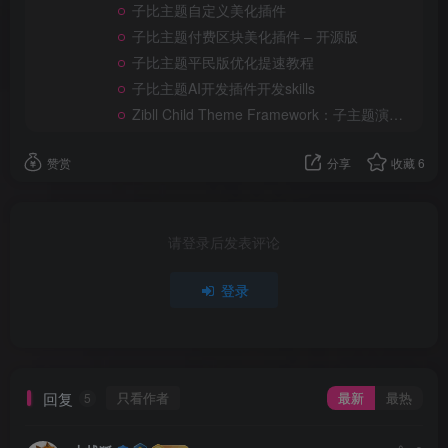
子比主题自定义美化插件
"结构有序但信息丰富"
,
"轻微景深"
,
子比主题付费区块美化插件 – 开源版
"适度散景效果"
,
子比主题平民版优化提速教程
"背景留出标题排版空间"
]
子比主题AI开发插件开发skills
}
,
Zibll Child Theme Framework：子主题演示框架
"composition"
: 
{
"构图"
: 
[
赞赏
分享
收藏
6
"横版海报"
,
"3:2比例"
,
"左文右图或上文下图结构"
,
"主体位于黄金分割区域"
,
请登录后发表评论
"标题作为构图框架"
,
"文字与主视觉形成层次关系"
,
"适合网页头图和文章封面裁切"
登录
]
}
,
"lighting"
: 
{
"灯光"
: 
[
"电影级商业布光"
,
回复
只看作者
最新
最热
5
"高对比用于印刷质感"
,
"主体有清晰轮廓光"
,
"背景有柔和环境光"
,