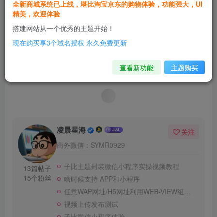
全新商城系统已上线，堪比淘宝京东的购物体验，功能强大，UI
聚合登录地址
精美，欢迎体验
搭建网站从一个优秀的主题开始！
现在购买享3个域名授权 永久免费更新
1
查看新功能
主题购买
1人已评分
凌晨星海
关注
商务微信：SYMR0929
子比主题封装微信小程序实操视频教程
13篇帖子
15个粉丝
啥时候支持 APP和小程序
任意WAP网址/H5网址利用WEB-VIEW组件封装成微信小程序支持个人版和企业版小程序
视频上传发布测试
子比微信小程序体验