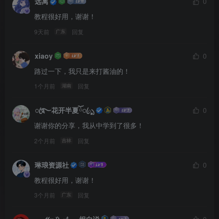
远离
0
教程很好用，谢谢！
9天前
回复
广东
xiaoy
0
路过一下，我只是来打酱油的！
1个月前
回复
湖南
ꦿ࿐花开半夏ོꦿృ
0
谢谢你的分享，我从中学到了很多！
2个月前
回复
吉林
琳琅资源社
0
教程很好用，谢谢！
3个月前
回复
广东
﹏ℳ๓₯㎕_灬坦白说
0