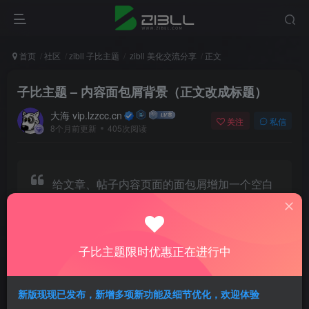
首页
社区
zibll 子比主题
zibll 美化交流分享
正文
子比主题 – 内容面包屑背景（正文改成标题）
大海 vip.lzzcc.cn
关注
私信
8个月前更新
405次阅读
给文章、帖子内容页面的面包屑增加一个空白
背景，适配手机端、夜间模式，把正文改成标
题
子比主题限时优惠正在进行中
新版现现已发布，新增多项新功能及细节优化，欢迎体验