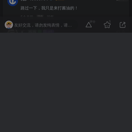
路过一下，我只是来打酱油的！
5个月前
回复
湖南
评分
5
友好交流，请勿发纯表情，请勿灌水，违者封号喔
a'ゞ猴猴
0
好东西，学习一下！
5个月前
回复
山东
用户92508532
0
楼主听话，快到碗里来！
5个月前
回复
河南
shuguang
0
教程很好用，谢谢！
6个月前
回复
广东
Instant
0