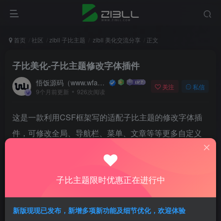
首页
社区
zibll 子比主题
zibll 美化交流分享
正文
子比美化-子比主题修改字体插件
悟饭源码（www.wfanym.com）
关注
私信
9个月前更新
926次阅读
这是一款利用CSF框架写的适配子比主题的修改字体插
件，可修改全局、导航栏、菜单、文章等等更多自定义
字体，里面内嵌了十几个字体，喜欢的自行部署吧！
使用说明：
子比主题限时优惠正在进行中
上传插件到
Plugins
新版现现已发布，新增多项新功能及细节优化，欢迎体验
启用插件–>>外观–>>Zibll 字体定制