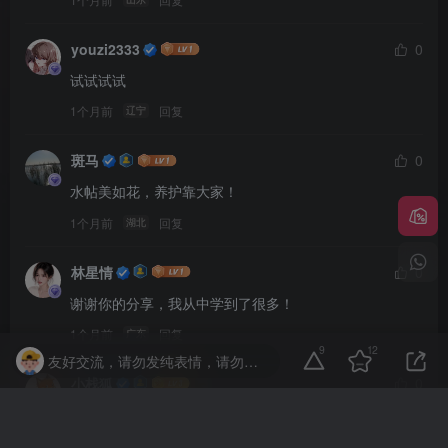
youzi2333
0
试试试试
1个月前
回复
辽宁
斑马
0
水帖美如花，养护靠大家！
1个月前
回复
湖北
林星情
0
谢谢你的分享，我从中学到了很多！
1个月前
回复
广东
9
12
友好交流，请勿发纯表情，请勿灌水，违者封号喔
小栈狐
0
水帖美如花，养护靠大家！
1个月前
回复
江苏