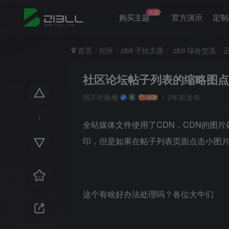
优惠
购买主题
官方演示
定制
首页
社区
zibll 子比主题
zibll 综合交流
社区论坛帖子列表的缩略图点
我不吃晚餐
2年前发布
1
全站媒体文件使用了CDN，CDN的图
印，但是如果在帖子列表页面点击小图
这个有啥好办法处理吗？各位大牛们