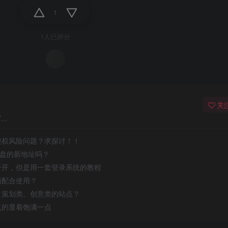
1
1人已评分
关
..
侵权风险问题？求探讨！！
网盘的新地址吗？
分开，但是用一套登录系统的教程
额配合使用？
、策划类、创意类的站点？
点的显着饱满一点