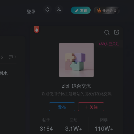
发布
开通会员
登录
469人已关注
55
7
到水
zibll 综合交流
欢迎使用子比主题建站的朋友们在此交流
发布
关注
帖子
互动
阅读
3164
3.1W+
110W+