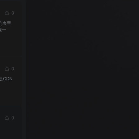
0
列表里
统一
0
是CDN
0