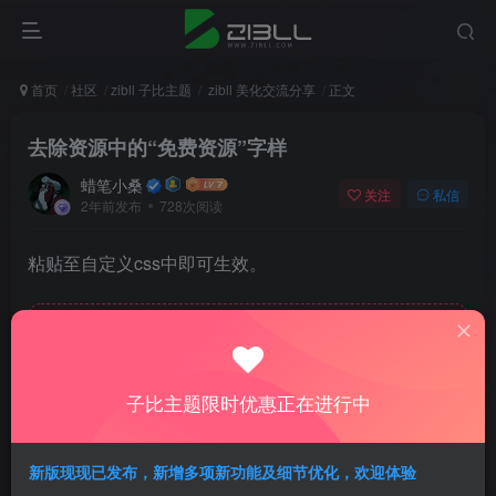
首页
社区
zibll 子比主题
zibll 美化交流分享
正文
去除资源中的“免费资源”字样
蜡笔小桑
关注
私信
2年前发布
728次阅读
粘贴至自定义css中即可生效。
此处内容已隐藏，请评论后刷新页面查看.
子比主题限时优惠正在进行中
新版现现已发布，新增多项新功能及细节优化，欢迎体验