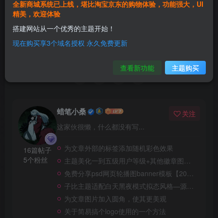
全新商城系统已上线，堪比淘宝京东的购物体验，功能强大，UI
子比主题美化教程
精美，欢迎体验
搭建网站从一个优秀的主题开始！
5
现在购买享3个域名授权 永久免费更新
4人已评分
查看新功能
主题购买
蜡笔小桑
关注
这家伙很懒，什么都没有写...
为文章外部的标签添加随机彩色效果
16篇帖子
5个粉丝
主题美化一到五级用户等级+其他徽章图标等
免费分享psd网页轮播图banner模板【200套】
子比主题适配白天黑夜模式拟态风格—源自李初一大佬—二次修改版
为文章图片加入圆角，使其更美观
关于简易搞个logo使用的一个方法