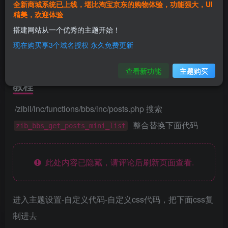
全新商城系统已上线，堪比淘宝京东的购物体验，功能强大，UI
演示
精美，欢迎体验
搭建网站从一个优秀的主题开始！
现在购买享3个域名授权 永久免费更新
查看新功能
主题购买
教程
/zibll/inc/functions/bbs/inc/posts.php 搜索
整合替换下面代码
zib_bbs_get_posts_mini_list
此处内容已隐藏，请评论后刷新页面查看.
进入主题设置-自定义代码-自定义css代码，把下面css复
制进去