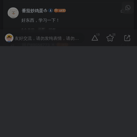
番茄炒鸡蛋🍅
0
好东西，学习一下！
8个月前
回复
山东
19
28
友好交流，请勿发纯表情，请勿灌水，违者封号喔
用户89058773
0
好东西，学习一下！
8个月前
回复
浙江
hechuan
0
好东西，学习一下！
9个月前
回复
河北
少辰
0
楼主听话，快到碗里来！
9个月前
回复
山东