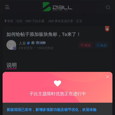
首页
社区
zibll 子比主题
zibll 美化交流分享
正文
如何给帖子添加板块角标，Ta来了！
人皇
关注
私信
2年前更新
1662次阅读
说明
因为我首页是没有板块的，这样的话帖子是什么板块的
不点进帖子内就不好分辨。我是站在实用的角度出发，
顺便做的好看一些，不是为了花里胡哨所谓的美化。所
子比主题限时优惠正在进行中
以不要问我这个怎么美化那个怎么美化，我不会因为我
不美化。
新版现现已发布，新增多项新功能及细节优化，欢迎体验