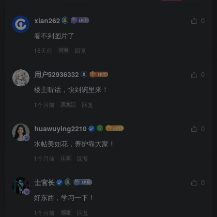
xian262
0
看不到图片了
18天前
回复
河南
用户52936332
0
楼主听话，快到碗里来！
1个月前
回复
黑龙江
huawuying2210
0
水帖美如花，养护靠大家！
1个月前
回复
山东
士官长
0
好东西，学习一下！
1个月前
回复
福建