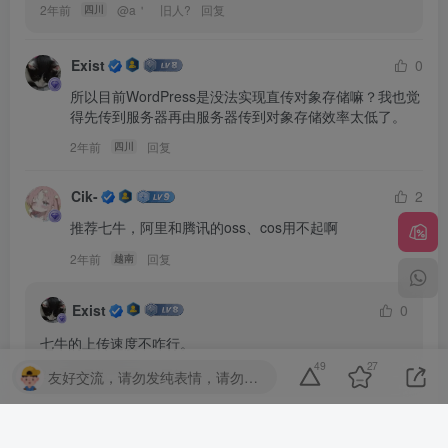
2年前
@
a＇ゞ旧人?
回复
四川
Exist
0
所以目前WordPress是没法实现直传对象存储嘛？我也觉
得先传到服务器再由服务器传到对象存储效率太低了。
2年前
回复
四川
Cik-
2
推荐七牛，阿里和腾讯的oss、cos用不起啊
2年前
回复
越南
Exist
0
七牛的上传速度不咋行。
49
27
2年前
@
Cik-
回复
四川
友好交流，请勿发纯表情，请勿灌水，违者封号喔
bgbg
0