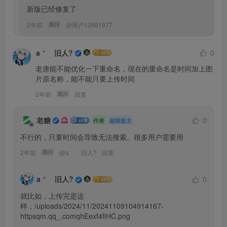
新版已经修复了
2年前
@
用户12681977
四川
a＇ゞ旧人?
0
老唐能不能优化一下重命名，现在的重命名是时间加上图
片原名称，能不能只要上传时间
2年前
回复
四川
老糖
0
作者
超级版主
不行的，只要时间会导致无法搜索。很多用户需要用
2年前
@
a＇ゞ旧人?
回复
四川
a＇ゞ旧人?
0
就比如，上传完是这
样，/uploads/2024/11/20241109104914167-
httpsqm.qq_.comqhEexf4fiHC.png