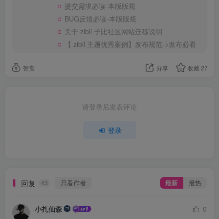
提交需求必读-本版版规
BUG反馈必读-本版版规
关于 zibll 子比社区网站迁移说明
【 zibll 主题优秀案例】发布规范->发布必看
赞赏
分享
收藏
27
请登录后发表评论
登录
回复
只看作者
最新
最热
43
小扎仙森
0