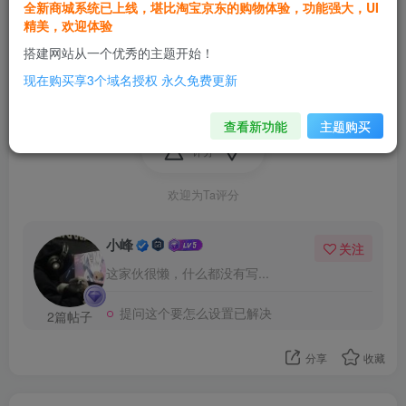
全新商城系统已上线，堪比淘宝京东的购物体验，功能强大，UI
精美，欢迎体验
搭建网站从一个优秀的主题开始！
红色框内这个选择标签要怎么打开
现在购买享3个域名授权 永久免费更新
查看新功能
主题购买
评分
欢迎为Ta评分
小峰
关注
这家伙很懒，什么都没有写...
提问这个要怎么设置已解决
2篇帖子
分享
收藏