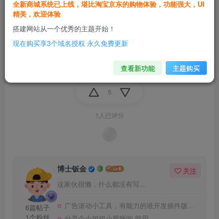
全新商城系统已上线，堪比淘宝京东的购物体验，功能强大，UI
用户扫码后会会自动跳转后会自动跳转，跳转后 希望能
精美，欢迎体验
触发 把返回的json等信息传递出来，传递形式可以商讨
搭建网站从一个优秀的主题开始！
现在购买享3个域名授权 永久免费更新
有能力做的可以联系一下企鹅 86214475
查看新功能
主题购买
5
1人已评分
博士钣金
关注
这家伙很懒，什么都没有写...
广告滚动小工具，有能力的谁开发插件版的做成收费的
6篇帖子
1个粉丝
分享个小姐姐小视频的 能用