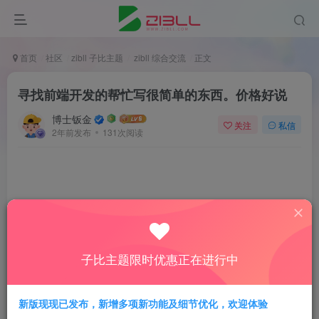
首页
社区
zibll 子比主题
zibll 综合交流
正文
寻找前端开发的帮忙写很简单的东西。价格好说
博士钣金
关注
私信
2年前发布
131次阅读
需求很简单：我提供一个微信扫码链接(比如微信官方的
扫码登录链接)，用户扫码后，页面会自动跳转，你们要
做的是类似浏览器插件或者其他形式，在扫码跳转后 触
子比主题限时优惠正在进行中
发我们C#写的程序，调用后就结束了。兼容IE浏览器，
支持win7，win10
新版现现已发布，新增多项新功能及细节优化，欢迎体验