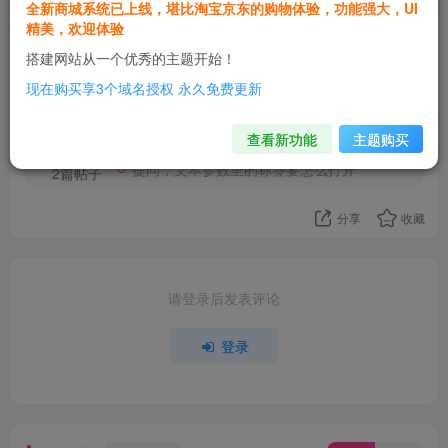
全新商城系统已上线，堪比淘宝京东的购物体验，功能强大，UI
精美，欢迎体验
欢迎为Ta评分
搭建网站从一个优秀的主题开始！
现在购买享3个域名授权 永久免费更新
小峰
关注
这家伙很懒，什么都没有写...
查看新功能
主题购买
提问，文本参数里的标签要怎么打开
2篇帖子
分享
收藏
请登录后发表评论
登录