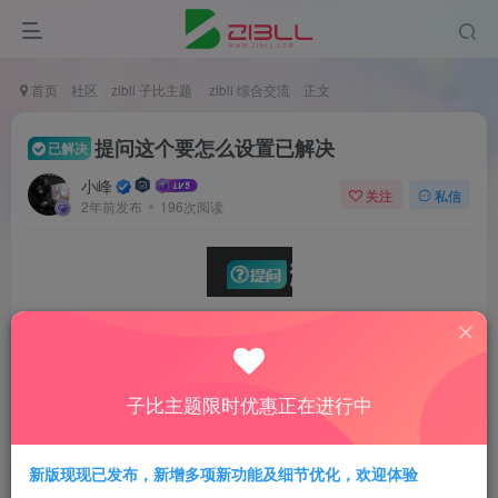
首页
社区
zibll 子比主题
zibll 综合交流
正文
提问这个要怎么设置已解决
已解决
小峰
关注
私信
2年前发布
196次阅读
怎么把这个设置已解决
子比主题限时优惠正在进行中
求助
新版现现已发布，新增多项新功能及细节优化，欢迎体验
评分