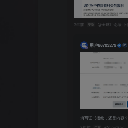
2年前
@
全球IT论坛
安徽
用户86703279
填写证书指纹，还是内容
2年前
@
dywdsjwj
广东