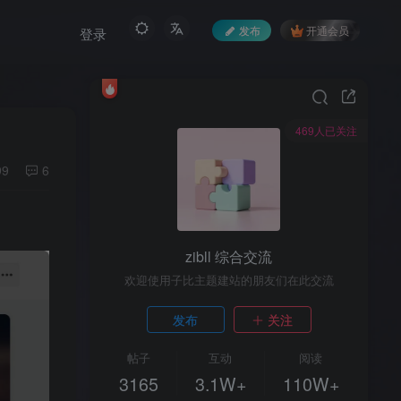
发布
开通会员
登录
469人已关注
99
6
zibll 综合交流
欢迎使用子比主题建站的朋友们在此交流
发布
关注
帖子
互动
阅读
3165
3.1W+
110W+