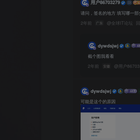
用户86703279
请问，签名的地方 填写哪一部
2年前
@
全球IT论坛
广东
dywdsjwj
截个图我看看
2年前
@
用户86703
安徽
dywdsjwj
可能是这个的原因