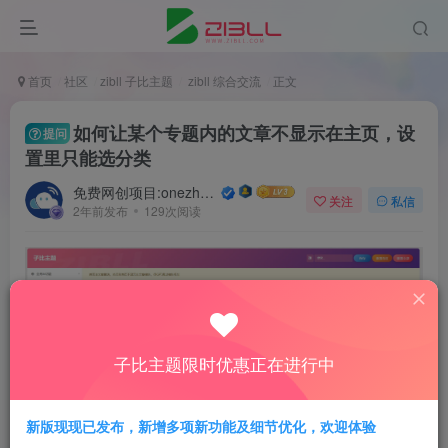
首页
社区
zibll 子比主题
zibll 综合交流
正文
如何让某个专题内的文章不显示在主页，设
提问
置里只能选分类
免费网创项目:onezhuanone.com
关注
私信
2年前发布
129次阅读
子比主题限时优惠正在进行中
新版现现已发布，新增多项新功能及细节优化，欢迎体验