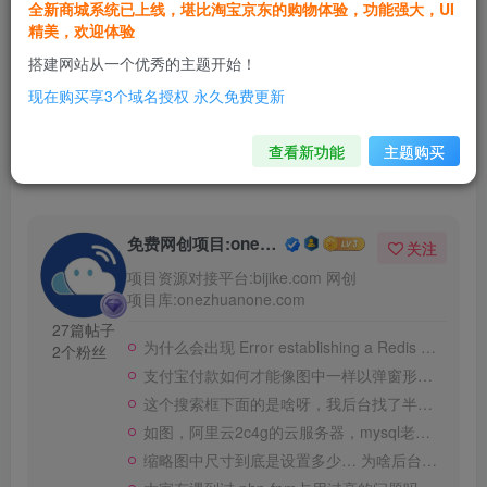
全新商城系统已上线，堪比淘宝京东的购物体验，功能强大，UI
精美，欢迎体验
搭建网站从一个优秀的主题开始！
1
现在购买享3个域名授权 永久免费更新
1人已评分
查看新功能
主题购买
免费网创项目:onezhuanone.com
关注
项目资源对接平台:bijike.com 网创
项目库:onezhuanone.com
27篇帖子
为什么会出现 Error establishing a Redis connection
2个粉丝
支付宝付款如何才能像图中一样以弹窗形式出来，我现在都是单独跳到另一个页面付款的
这个搜索框下面的是啥呀，我后台找了半天也关不掉
如图，阿里云2c4g的云服务器，mysql老是给我顶满cpu报警，是啥问题
缩略图中尺寸到底是设置多少… 为啥后台推荐的尺寸还是不一样的